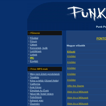
Punk Por
:: Főmenü
·
Főoldal
FONTOS
·
Fórum
·
Cikkek
Magyar elõadók
·
Koncertek, bulik
·
Letöltések
Elõadó
·
Linkek
A kókler
·
IRC
·
English
A kókler
A kókler
:: Friss MP3-mak
·
Meg nem értett gondolatok
A kókler
·
Totalitás
A kókler
·
Kész a leltár (József Attila)
·
California
Affix the Stamp
·
Amit Kérsz
·
Elmúltak Az Évek
Alvin és a Mókusok
·
Nézd Mit Tettél Velem
·
Felnőttünk
Alvin és a Mókusok
·
Adjatok jelet
·
Alvin és a Mókusok
Őszintén