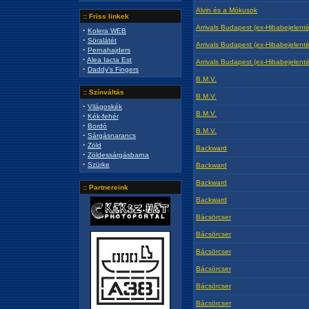
Alvin és a Mókusok
:: Friss linkek
Arrivals Budapest (ex-Hibabejelenté
·
Kolera WEB
·
Söralátét
Arrivals Budapest (ex-Hibabejelenté
·
Pernahajders
·
Alea Iacta Est
Arrivals Budapest (ex-Hibabejelenté
·
Daddy's Fingers
B.M.V.
:: Színváltás
B.M.V.
·
Világoskék
B.M.V.
·
Kék-fehér
·
Bordó
B.M.V.
·
Sárgásnarancs
·
Zöld
Backward
·
Zöldessárgásbarna
·
Szürke
Backward
Backward
:: Partnereink
Backward
Bácsörcser
Bácsörcser
Bácsörcser
Bácsörcser
Bácsörcser
Bácsörcser