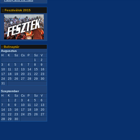
:: Fesztiválok 2015
:: Bulinaptár
Augusztus
H
K
Sz
Cs
P
Sz
V
1
2
3
4
5
6
7
8
9
10
11
12
13
14
15
16
17
18
19
20
21
22
23
24
25
26
27
28
29
30
31
Szeptember
H
K
Sz
Cs
P
Sz
V
1
2
3
4
5
6
7
8
9
10
11
12
13
14
15
16
17
18
19
20
21
22
23
24
25
26
27
28
29
30