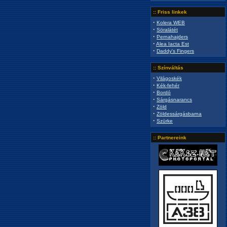
:: Friss linkek
·
Kolera WEB
·
Söralátét
·
Pernahajders
·
Alea Iacta Est
·
Daddy's Fingers
:: Színváltás
·
Világoskék
·
Kék-fehér
·
Bordó
·
Sárgásnarancs
·
Zöld
·
Zöldessárgásbarna
·
Szürke
:: Partnereink