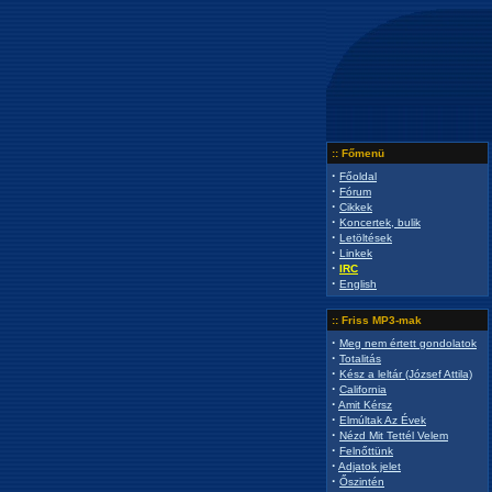
:: Főmenü
·
Főoldal
·
Fórum
·
Cikkek
·
Koncertek, bulik
·
Letöltések
·
Linkek
·
IRC
·
English
:: Friss MP3-mak
·
Meg nem értett gondolatok
·
Totalitás
·
Kész a leltár (József Attila)
·
California
·
Amit Kérsz
·
Elmúltak Az Évek
·
Nézd Mit Tettél Velem
·
Felnőttünk
·
Adjatok jelet
·
Őszintén