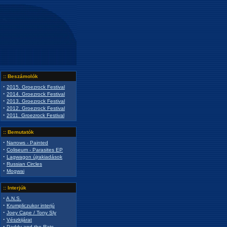
:: Beszámolók
·
2015. Groezrock Festival
·
2014. Groezrock Festival
·
2013. Groezrock Festival
·
2012. Groezrock Festival
·
2011. Groezrock Festival
:: Bemutatók
·
Narrows - Painted
·
Coliseum - Parasites EP
·
Lagwagon újrakiadások
·
Russian Circles
·
Mogwai
:: Interjúk
·
A.N.S.
·
Krumpliczukor interjú
·
Joey Cape / Tony Sly
·
Vészkijárat
·
Paddy and the Rats