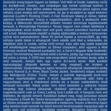
összesen ennyi bajom legyen az életben. Volt Wall of Death, hatalmas circle
pit, konfetti-eső, minden, ami szükséges egy remek szülinapi bulihoz. A
kanadai Cancer Bats délies ízekkel megspékelt hardcore-jához sajnos csak
néhány szám erejéig volt szerencsénk, de így is elcsíptem az egyik kedvenc
dalomat (Lucifer’s Rocking Chair). A Hail Destroyer bitang jó lemez, bátran
ajánlom mindenkinek! Vissza a nagyszínpadhoz, ahol a skatepunk svéd
királya, a Millencolin készülődött előadni minden bizonnyal legsikeresebb
lemezét, a Pennybridge Pioneers-t. Tavaly nagyon nem voltam kibékülve a
hangzásukkal, ezzel ezúttal nem volt gond, viszont szerintem iszonyat halk
volt a buli. Mindenesetre elejétől a végéig eljátszották a kedvenc lemezemet,
szóval nem panaszkodom. Mivel 50 percet kaptak a szervezőktől, így még
néhány újabb daluk is elhangzott. Nem vetette szét őket a lelkesedés, de
általában nem is szokta, szóval erről ennyit. Kaja után egy újabb legendát
volt lehetőségünk megcsodálni az Etnies színpadon, ahol ugyanis a Matt
Freeman nevével fémjelzett punkabilly trió, a Devil’s Brigade tette tiszteletét.
Sajnos Tim Armstrong nem tartott velük a turnéra, pedig úgy még érdekesebb
lett volna a dolog. A 2000-ben side-projectként indult zenekar tavaly adta ki
első lemezét, melyet idén egy egész EU-turné követ. Matt korábbi
egészségügyi állapotát tekintve ez elég meglepő, de örültem a
szerencsének. Gyakorlatilag az egész lemezük elhangzott, ráadásként pedig
néhány Rancid (L.A. River, Black Derby Jacket, Tenderloin) sláger, továbbá
egy feldolgozás (Police Truck), melyet a szerinte legnagyobb punk-rock
zenekar repertoárjából csent. A kicsit lágyabb dallamok után irány a
nagyszínpad, ahol a Hatebreed pótolta be a tavalyi vulkánkitörés miatt
elmaradt koncertjét. Náluk aztán nem lehet belekötni a setlist-be hiszen
rengeteg régi számot játszanak, ráadásul igencsak jól. A legutóbbi
nagylemezükről csak az Every Lasting Scar-t adták elő. A hangzás nem volt
tökéletes, de egynek elment. Korábban tudtam meg, hogy júniusban nálunk
is fellépnek a Death By Stereo társaságában, úgyhogy duplázás lesz. Ezután
az Etnies színpadon tovább folytatódott a metalcore, hiszen a Morning Again
elég kemény bulit nyomott. Az előző koncert kicsit tompább hangzása után itt
aztán nem volt probléma, hasítottak rendesen. Bevallom őszintén, hogy