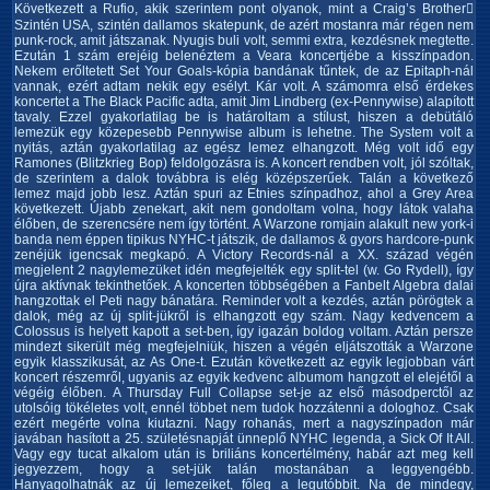
Következett a Rufio, akik szerintem pont olyanok, mint a Craig’s Brother
Szintén USA, szintén dallamos skatepunk, de azért mostanra már régen nem
punk-rock, amit játszanak. Nyugis buli volt, semmi extra, kezdésnek megtette.
Ezután 1 szám erejéig belenéztem a Veara koncertjébe a kisszínpadon.
Nekem erőltetett Set Your Goals-kópia bandának tűntek, de az Epitaph-nál
vannak, ezért adtam nekik egy esélyt. Kár volt. A számomra első érdekes
koncertet a The Black Pacific adta, amit Jim Lindberg (ex-Pennywise) alapított
tavaly. Ezzel gyakorlatilag be is határoltam a stílust, hiszen a debütáló
lemezük egy közepesebb Pennywise album is lehetne. The System volt a
nyitás, aztán gyakorlatilag az egész lemez elhangzott. Még volt idő egy
Ramones (Blitzkrieg Bop) feldolgozásra is. A koncert rendben volt, jól szóltak,
de szerintem a dalok továbbra is elég középszerűek. Talán a következő
lemez majd jobb lesz. Aztán spuri az Etnies színpadhoz, ahol a Grey Area
következett. Újabb zenekart, akit nem gondoltam volna, hogy látok valaha
élőben, de szerencsére nem így történt. A Warzone romjain alakult new york-i
banda nem éppen tipikus NYHC-t játszik, de dallamos & gyors hardcore-punk
zenéjük igencsak megkapó. A Victory Records-nál a XX. század végén
megjelent 2 nagylemezüket idén megfejelték egy split-tel (w. Go Rydell), így
újra aktívnak tekinthetőek. A koncerten többségében a Fanbelt Algebra dalai
hangzottak el Peti nagy bánatára. Reminder volt a kezdés, aztán pörögtek a
dalok, még az új split-jükről is elhangzott egy szám. Nagy kedvencem a
Colossus is helyett kapott a set-ben, így igazán boldog voltam. Aztán persze
mindezt sikerült még megfejelniük, hiszen a végén eljátszották a Warzone
egyik klasszikusát, az As One-t. Ezután következett az egyik legjobban várt
koncert részemről, ugyanis az egyik kedvenc albumom hangzott el elejétől a
végéig élőben. A Thursday Full Collapse set-je az első másodperctől az
utolsóig tökéletes volt, ennél többet nem tudok hozzátenni a dologhoz. Csak
ezért megérte volna kiutazni. Nagy rohanás, mert a nagyszínpadon már
javában hasított a 25. születésnapját ünneplő NYHC legenda, a Sick Of It All.
Vagy egy tucat alkalom után is briliáns koncertélmény, habár azt meg kell
jegyezzem, hogy a set-jük talán mostanában a leggyengébb.
Hanyagolhatnák az új lemezeiket, főleg a legutóbbit. Na de mindegy,