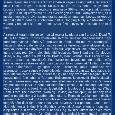
sosem rajongtam annyira ezért az amerikai vegan straight edge zenekarért,
de a koncert nagyon tetszett. Sokszor az járt az eszemben, hogy ehhez
képest a mostani trendi metalcore zenekarok 99%-a még kópiának is rossz.
Na igen, a műfaj aranykora ’90-es évek végén és 2000 környékén volt, ez a
mostani metalcore divat számomra borzasztóan unalmas. Levezetésképpen
meghallgattam néhány ír folk-punk dalt a Flogging Molly előadásában, de
valahogy hajnali 1 körül már nem hoztak lázba, így ezzel le is tudtuk az első
napot.
A szombat korán indult mivel már 11 órakor kezdett a san fransiscói Dead To Me. A Fat Wreck Chords kötelékébe tartozó zenekar megadallamos pop-punk-ban nyomul, méghozzá igencsak jól. Eddig még nem volt szerencsém hozzájuk élőben, de mindkét nagylemez és kislemez javát elnyomták, így nem volt bennem hiányérzet a fél órás buli végeztével. Íme, néhány dal, ami tutira elhangzott: Don’t Lie, Splendid Isolation, True Intentions, X, Modern Muse, A Day Without A War, Little Brother, Don’t Wanna. Jó kis koncert volt, készen álltam a következő Fat Wreck-es bevetésre, de előtte még belenéztem a csabeeka által csak „szőrös torkú punk-nak” titulált Blacklist Royals előadásába. Egy igazi Social Distortion kópia bandához volt szerencsém, csak sajnos eléggé ötlettelen másolatról van szó. Legalábbis én nem találtam benne semmi érdekeset, így néhány szám után megindultam a nagyszínpad felé, ahol a Teenage Bottlerocket következett. Egyik aktuális kedvenc zenekarom, egyszerűen nem lehet nem szeretni, ahogy a Ramones nyomdokaiban járva 35 perc alatt eldarálnak közel 20 hihetetlenül dallamos, fogós punk-rock slágert. A set leginkább a legutóbbi 2 nagylemez (They Came From The Shadows, Warning Device) dalaira épült, de néhány nóta erejéig megidézték a 2 korábbi albumukat is. Remekül szóltak, nem tököltek a számok között csak jött a számolás és már nyomták is. Bármikor szívesen megnézném őket újra, remek buli volt. Következett a portlandi Cruel Hand, akik jelenleg a Bridge 9 istállójához tartoznak. Annak ellenére, hogy nem kifejezetten a szívem csücske a banda elég sokszor láttam már őket, mivel rengeteget turnéznak. Az Outbreak side-project-jeként indult zenekar leginkább a Cro-Mags/Madball vonalon mozog és mindenképpen érdemes csekkolni őket élőben, mert nagyon jó, energikus bulikat nyomnak. Most sem volt ez másképp, pedig pont ebédidőben küldték a kisszínpadon. Miközben nyammogtam a kebabomon belenéztem a Streetlight Manifesto előadásába. Talán az egyetlen igazi ska banda volt a fesztiválon, de én sosem éltem annyira ezt a műfajt. A Catch 22 kapcsolat miatt belenéztem, de nekem kevésbé tűnt punkosnak, így gyorsan vissza is indultam a kisszínpadhoz, ahol a Grave Maker következett. Újabb keményen turnézó fiatal banda, akik jelenleg a Comeback Kid társaságában töltenek pár hetet Európában. A kanadai zenekar az egyik kedvenc feltörekvő hardcore zenekarom, így eléggé vártam a bulijukat. Sajnos nem volt túl nagy lelkesedés rájuk, pedig a Victory Records gondoskodik a publicitásról. A nagy kedvenceim (Time Heals Nothing, Drop The Torch, Ghosts Among Men, Hell Followed) természetesen elhangzottak, de remélem a pesti buli ennél húzósabb lesz (szerk. az volt). 2009 egyik legkellemesebb meglepetése a Dear Landlord debütáló album (Dream Homes) volt, úgyhogy nagyon örültem a koncertjüknek. Jöttek, láttak, győztek, ahogy mondani szokás, hiszen roppant energikus punk-rock-jukat nem csak én vártam annyira. Zeneileg a The Lawrence Arms/Dilinger Four/Banner Pilot vonalon mozognak, ex-Rivethead és jelenlegi Off With Their Heads tagokkal a soraikban. Remekül szóltak és egy nagyon élvezetes koncertet adtak. Éles stílusváltás után csapott a hurok közé a Hoods. Mike Hood talán a legtaplóbb frontember, akit valaha színpadon láttam, most is odatette magát. Roppant jól szórakoztam az átvezető szövegein, de a koncerten szintúgy. Megbízható műsort nyomtak és a megjelentek kellőképpen vették az adást. A kaliforniai zenekar a legutóbbi 3 nagylemezét preferálta leginkább, de a repertoárba bekerült egy Agnostic Front feldolgozás is, a Friend Or Foe. Mikey humorérzékét mi sem bizonyítja jobban, mint a merch-ben tonnaszámra megtalálható Keepers Of The Hate feliratú Hoods-cuccok Legutóbb 2006-ban futottam bele a Goldfinger zenekar koncertjébe, akkor egészen kellemes meglepetés volt, hiszen remek hangulatú bulit nyomtak. Most viszont messze elkerülendő koncertet adtak, így a set nagy részét inkább ülve töltöttük a nagyszínpad végénél Petivel. A pop-punk/ska kvartett munkássága utoljára 2000 környékén érdekelt, de ahogy figyeltem a számokat, sok értelmes dolgot azóta nem adtak ki. Gyenge, erőtlen hangzás és egy unalmas buli. Gyorsan léptünk is a kanadai Comeback Kid koncertjére, akik a gyenge Broadcasting után egy jó kis lemezt tettek le az asztalra tavaly (Symptoms + Cures). Az Eastpak sátor dugig tömve, közel 10 ezer embert várta őket és nem okoztak csalódást. A kötelező kört az első számmal le is tudtak, így a leggyengébb lemezük címadója hangzott el nyitányként, és jó érzékkel több számot nem játszottak a Broadcasting-ről. Jómagam az első albumukat imádom a legjobban, így nagyon örültem, hogy 4 szám is elhangzott a Turn It Around-ról (All In A Year, Die Tonight, Changing Face, Step Ahead). Az új lemezükről is játszottak jó néhány dalt (Do Yourself A Favor, Crooked Floors, G.M. Vincent & I, Because Of All You Things You Say), de a legnagyobb beindulás természetesen a Wake The Dead-re volt. Fasza kis koncert volt, azonnal el is határoztam, hogy otthon sem hagyom ki őket. Spuri a Thursday bulijára, akik szombaton az aktuális lemezeikről játszottak, így tudtam, hogy nem nagyon fog érdekelni a dolog. 2 számomra is értékelhető dalt (Division St., Jet Black New Year) csíptem el negyedóra alatt, de nem izgattam magam, mert a pénteki katarzis után sok Thursday buli már nem fog lázba hozni. A Snapcase a Hatebreed-hez hasonlóan a tavalyi izlandi vulkánkitörés miatt elmaradt buliját pótolta be idén. Ugyan sosem rajongtam igazán értük, de azért kár lett volna kihagynom, hiszen nem turnéznak errefelé minden hónapban. Összességében én valami intenzívebb show-ra számítottam volna, zeneileg sok meglepetést nem okoztak, de nem volt az a magával ragadó energia, amire számítottam. Többször igencsak untam magam, de gondolom a rajongóknak felejthetetlen élményt okoztak. Madball előtt még sikerült elcsípnem néhány dalt a No Trigger set-jéből. 2007-ben még a Set Your Goals társaságában léptek fel a Kultiban, de később feloszlottak. Most újra aktív az amerikai punk-rock ötös, tavaly jelentkeztek is egy kislemezzel (Be Honest). Aki látta őket anno a Kultiban tudja, hogy mire számíthat, hibátlanul szóltak és dallamos HC/punk zenéjüknek senki sem tudott ellenállni. Sajnos néhány szám után elhagytam a kisszínpadot, de nagyon nem voltam bánatos, mivel egy másik NYHC legenda volt a következő kiszemelt célpont. A Madball a tavaly megjelent Empire c. lemezét turnéztatja újra Európában. Júliusban hazánkban is tiszteletüket teszik és a belga buli után még inkább azt mondom, hogy erősen ajánlott látni & hallgatnivaló, mégha Pécsig is kell utazni értük. A koncert remek volt, faszán szóltak, a set is rendben volt, bár azért a végén elgondolkoztam, hogy számítottam-e rá valaha, hogy egy Set It Off nélküli setlist-nek is fogok örülni egyszer. No mindegy, nüanszok miatt nem aggódunk, főleg, hogy nemsokára kezdődött a Blood For Blood fellépése. Addig is egy jégkrém társaságában belenéztem a Boy Sets Fire koncertjébe, akik 2007-ben már másodszor turnéztak utoljára, de úgy látszik csak nincs még vége. Nathan közben a The Casting Out soraiban adott ki 2 lemezt, de úgy érezték itt az ideje felmelegíteni a nagyobb sikereket. Nem akarok elvi okfejtésekbe belemenni, de nekem abszolút hiteltelennek tűnt az egész. Korrektül elnyomták a számokat, de azért az látszott, hogy mire megy a játék. Ráadásul az ő szövegvilágukkal azért ez elég érdekesen veszi ki magát. Mindenesetre még nem döntöttem el, hogy Pesten megnézem-e őket, lehet, hogy végül a nosztalgia nyer. Aztán jöttek a tahóság koronázatlan királyai Boston-ból és megmutatták, hogyan kell egy tökéletes bulit csinálni. A Blood For Blood tavaly óta újra aktív, de a turnékat „White Trash” Rob nélkül nyomják, helyét Billy a Biohazard-ból próbálja betölteni. A tavalyi bécsi bulin sajnos cefetül meg volt fázva, így nem nagyon jött össze neki a dolog, de itt már azért hozta magát. Azért sokat arra se tettem volna, hogy féléven belül kétszer is látom majd őket, de nagy szerencse, hogy így alakult, mivel ez a buli sokkal jobban sikerült, mint a bécsi. A set alapvetően az Outlaw Anthems-re épült, de szinte mindegyik lemezükről játszottak. Kezdésnek Mother Dear, majd jöttek a himnuszok Ain’t Like You, Dead End Street, Tear Out My Eyes, Some Kind Of Hate, A Bitch Called Hope, When The Storm Comes, Piss All Over Your Hopes And Dreams, Soulless, Paper Gangster, Revenge On Society, All Fucked Up, Wasted Youth Crew, Anywhere But Here, I’m The Enemy. A teljesség igény nélkül készült setlist nagyjából megegyezett a bécsi bulival, de szerencsére itt azért több időt kaptak. Zárásnak Going Down The Bar, aztán mehetett mindenki a dolgára. Remek koncert volt, bárhol-bármikor szívesen újra átélném. Nagy nyomulás, hogy újabb legendát húzhassak ki a listámról, hiszen a nagyszínpadon már javában zúzott a kaliforniai Descendents. A nyugati parti punk-rock egyik legmeghatározóbb alakulata újabb olyan zenekar, akit nem gondoltam volna, hogy valaha látok, mivel anno a Szigeten lemaradtam róluk. Szerepüket és jelentőségüket nem csökkenti, hogy én sosem rajongtam igazán értük, a szívem inkább a Bad Religion-ért dobog Ebben a félórában sem győztek meg, pedig igazán odatették magukat. Azért mondjuk egy Bikeage vagy egy I’m Not A Loser mindig remek élmény, de engem nem vettek le a lábamról. Újabb nagy hiánypótlás következett, hiszen ’98-ban pont a CIV bulija maradt el az első és egyben utolsó hazai Warped Tour-on. A Gorilla Biscuits romjain alakult zenekar exkluzív koncertje üde színfoltja volt a fesztiválnak, nem okoztak csalódást. Nagyon feszes & energikus bulijukon a közönség is vette a lapot, tökéletes alapozás volt az H2O előtt. A saját számok (Set Your Goals, Can’t Wait One Minute More, Et Tu Brute, Do Something) mellett természetes néhány Gorilla Biscuits feldolgozással (Hold Your Ground, Sitting Round At Home) is szórakoztatták a nagyérdeműt. Ha már New York, akkor következhetett a kisszínpad főzenekara az H2O. Ahogy tavaly, idén is a sátor dugig megtelt, szinte mindenki együtt ének