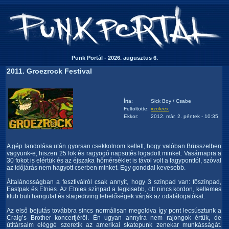
Punk Portál - 2026. augusztus 6.
2011. Groezrock Festival
Írta:
Sick Boy / Csabe
Feltöltötte:
xzoleex
Ekkor:
2012. már. 2. péntek - 10:35
A gép landolása után gyorsan csekkolnom kellett, hogy valóban Brüsszelben
vagyunk-e, hiszen 25 fok és ragyogó napsütés fogadott minket. Vasárnapra a
30 fokot is elértük és az éjszaka hőmérséklet is távol volt a fagyponttól, szóval
az időjárás nem hagyott cserben minket. Egy gonddal kevesebb.
Általánosságban a fesztiválról csak annyit, hogy 3 színpad van: főszínpad,
Eastpak és Etnies. Az Etnies színpad a legkisebb, ott nincs kordon, kellemes
klub buli hangulat és stagediving lehetőségek várják az odalátogatókat.
Az első bejutás továbbra sincs normálisan megoldva így pont lecsúsztunk a
Craig’s Brother koncertjéről. Én ugyan annyira nem rajongok értük, de
útitársaim eléggé szeretik az amerikai skatepunk zenekar munkásságát.