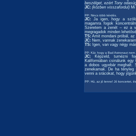
beszélget, ezért Tony odasúg
JC:
(közben visszafordul)
Mi 
PP: Nincs több kérdés.
JC:
Ja igen, hogy a szólók
magamra fogok koncentrál
Szeretem a zenét – ez a v
megragadok minden lehetőség
TS:
Amit mondani próbál, az 
JC:
Nem, vannak zenekaraim
TS:
Igen, van vagy négy más
PP: Kár, hogy a Bad Astronaut nem a
JC:
Képzeld, turnézni fo
Kaliforniában csinálunk egy 
a dobos ugyebár meghalt. S
zenekarnak. De ha tényleg s
venni a srácokat, hogy jöjjün
PP: Hú, az jó lenne! Jó koncertet, és 