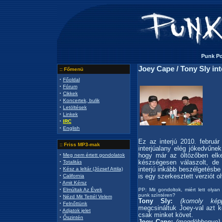
Punk Por
Joey Cape / Tony Sly int
:: Főmenü
·
Főoldal
·
Fórum
·
Cikkek
·
Koncertek, bulik
·
Letöltések
·
Linkek
·
IRC
·
English
Ez az interjú 2010. február 
:: Friss MP3-mak
interjúalany elég jókedvűne
·
hogy már az öltözőben elke
Meg nem értett gondolatok
·
készségesen válaszolt, de 
Totalitás
·
interjú inkább beszélgetésbe
Kész a leltár (József Attila)
·
is egy szerkesztett verziót o
California
·
Amit Kérsz
·
PP: Mit gondoltok, miért lett olya
Elmúltak Az Évek
punk színtéren?
·
Nézd Mit Tettél Velem
Tony Sly:
(komoly képp
·
Felnőttünk
megcsináltuk Joey-val azt 
·
Adjatok jelet
csak minket követ.
·
Őszintén
Joey Cape:
(megdöbbenve)