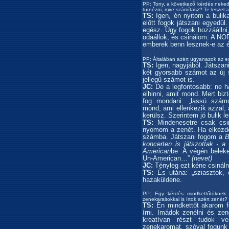
PP: Tony, a következő kérdés neked 
turnézni, mire számítasz? Te leszel 
TS:
Igen, én nyitom a bulik
előtt fogok játszani egyedü
egész. Úgy fogok hozzáálln
odaállok, és csinálom. A NO
emberek benn lesznek-e az 
PP: Általában azért ugyanazok az e
TS:
Igen, nagyjából. Játsza
két gyorsabb számot az új 
jellegű számot is.
JC:
De a legfontosabb: ne h
elhinni, amit mond. Mert biz
fog mondani: „lassú számo
mond, ami ellenkezik azzal, a
kerülsz. Szerintem jó bulik 
TS:
Mindenesetre csak csin
nyomom a zenét. Ha elkezd
számba. Játszani fogom a
B
koncerten is játszottak - a 
American
be. A végén belek
Un-American…”
(nevet)
JC:
Tényleg ezt kéne csinál
TS:
És utána: „sziasztok, 
hazaküldene.
PP: Egy kérdés mindkettőtöknek: 
zenekaraitokkal is írtok azért zenét?
TS:
Én mindkettőt akarom fo
írni. Imádok zenélni és zen
kreatívan részt tudok 
zenekaromat, szóval fogunk 