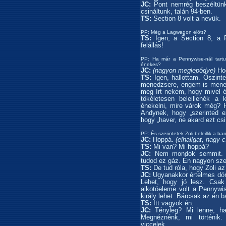
JC:
Pont nemrég beszéltünk 
csináltunk, talán 94-ben.
TS:
Section 8 volt a nevük.
PP: Még a Lagwagon előtt?
TS:
Igen, a Section 8, a 
felállás!
PP: Ha már a Pennywise-nál tartun
énekes?
JC:
(nagyon meglepődve)
Hog
TS:
Igen, hallottam. Őszin
menedzsere, engem is mene
meg írt nekem, hogy mivel é
tökéletesen beleillenék a
énekelni, mire várok még? H
Andynek, hogy „szerinted e
hogy „haver, ne akard ezt csi
PP: És szerintetek Zoli beleillik a b
JC:
Hoppá.
(elhallgat, nagy 
TS:
Mi van? Mi hoppá?
JC:
Nem mondok semmit. Fé
tudod ez gáz. Én nagyon sz
TS:
De tud róla, hogy Zoli az
JC:
Ugyanakkor értelmes dön
Lehet, hogy jó lesz. Csa
alkotóeleme volt a Pennywi
király lehet. Bárcsak az én b
TS:
Itt vagyok én.
JC:
Tényleg? Mi lenne, ha
Megnéznénk, mi történik
viccelek…