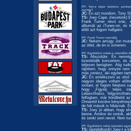
PP: Van-e olyan kedvenc punkzen
nyomja?
JC:
Én azt mondom, Tony Sly.
TS:
Joey Cape.
(nevetünk)
E
Frank Turner nevű srác, 
albumát az iTunes-on, és l
előtt azt fogom hallgatni.
PP: Frank Turner zseniális.
JC:
Nekem amúgy Jon mutatta
az ötlet, de én is ismerem.
PP: Egyébként voltak-e valamiféle fé
TS:
Abszolúte. Én nemrég
tizenötödik koncertem, és 
teljesen berúgtam. Alig tud
rájöttem, hogy ennyire nem
más zenész, aki egyben tart
JC:
Én emlékszem az első sz
nagyon ideges voltam előt
rontani, el fogom felejteni 
hogy „Figyelj, teljes ir
Lelassíthatsz, felgyorsíthat
felfogtam, már körülbelül 
Onnantól kezdve kényelmese
de hát mások is hibáznak. És
TS:
Joey jó abban, hogy elv
benne. Amikor én rontok, akk
és senki sem nevet. Nem tud
PP: Egyébként mióta ismeritek egymá
TS:
(gondolkozik)
Joey-t a ki