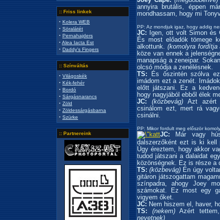
annyira brutális, éppen m
:: Friss linkek
mondhassam, hogy mi Tonyv
·
Kolera WEB
PP: Az mondjuk igaz, hogy addig nem
·
Söralátét
JC:
Igen, ott volt Simon és 
·
Pernahajders
És most előadók tömege kö
·
Alea Iacta Est
alkottunk.
(komolyra fordítja
·
Daddy's Fingers
köze van ennek a jelenségn
manapság a zeneipar. Sokan 
:: Színváltás
olcsó módja a zenélésnek.
TS:
És őszintén szólva ez
·
Világoskék
imádom ezt a zenét. Imádok 
·
Kék-fehér
előtt játszani. Ez a kedve
·
Bordó
hogy nagyjából ebből élek m
·
Sárgásnarancs
JC:
(közbevág)
Azt azért 
·
Zöld
csinálom ezt, mert rá vagy
·
Zöldessárgásbarna
csinálni.
·
Szürke
PP: Mikor fordult meg először komol
:: Partnereink
JC:
Már vagy húsz
dalszerzőként ezt is ki kel
Úgy éreztem, hogy akkor vag
tudod játszani a dalaidat eg
közönségnek. Ez is része a
TS:
(közbevág)
Én úgy volta
gitáron játszogattam magam
színpadra, ahogy Joey mon
számokat. Ez most egy ga
vigyem őket.
JC:
Nem hiszem el, haver, ho
TS:
(nekem)
Azért tettem
nevetnek)