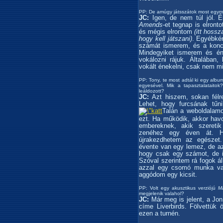
PP: De amúgy játsszátok most egym
JC:
Igen, de nem túl jól. 
Amends
-et tegnap is elron
és mégis elrontom
(itt hoss
hogy kell játszani)
. Egyébkén
számát ismerem, és a konce
Mindegyiket ismerem és én
vokálozni rájuk. Általában
vokált énekelni, csak nem m
PP: Tony, te most adtál ki egy albu
egyesével. Mik a tapasztalataito
leáldozott?
JC:
Azt hiszem, sokan félre
Lehet, hogy furcsának tűn
Talán a weboldalamo
ezt. Ha működik, akkor hav
embereknek, akik szereti
zenéhez egy éven át. H
újrakezdhetem az egészet
évente van egy lemez, de a
hogy csak egy számot, de id
Szóval szerintem rá fogok áll
azzal egy csomó munka van
aggódom egy kicsit.
PP: Volt egy akusztikus verziójú
Ma
megjelenik valahol?
JC:
Már meg is jelent, a Jo
címe Liverbirds. Fölvettük 
ezen a turnén.