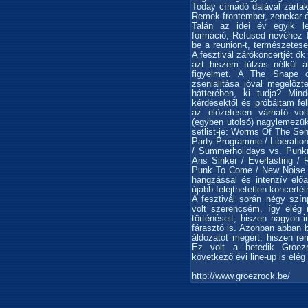
Today címadó dalával zártak
Remek frontember, zenekar és
Talán az idei év egyik l
formáció, Refused nevéhez f
be a reunion-t, természetese
A fesztivál zárókoncertjét ő
azt hiszem túlzás nélkül á
figyelmet. A The Shape 
zsenialitása jóval megelőzte
hátterében, ki tudja? Min
kérdésektől és próbáltam fe
az előzetesen várható vo
(egyben utolsó) nagylemezük 
setlist-je: Worms Of The Sen
Party Programme / Liberatio
/ Summerholidays vs. Punkr
Ans Sinker / Everlasting /
Punk To Come / New Noise / 
hangzással és intenzív elő
újabb felejthetetlen koncert
A fesztivál során négy szí
volt szerencsém, így elég 
történéseit, hiszen nagyon 
fárasztó is. Azonban abban 
áldozatot megért, hiszen re
Ez volt a hetedik Groezr
következő évi line-up is elég
http://www.groezrock.be/