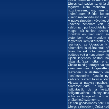
Vesszőfutásom folytatódot
Etnies színpadon az újjáala
fogadott. Nem mondom, h
hozzáteszem, hogy nem is l
számítottam. Erőtlen konce
kisebb megmozdulást az amúg
A nagyszínpadon következet
kedvenc zenekara volt, í
kaliforniai punk-rock/dal
magát, bár szokás szerint
mondom én ilyen unott ar
életemben. Nem mondom én
fegyverrel kényszerítették
leginkább az Operation P
albumokról is eljátszottak 
talán, ha két nóta hangzot
beütése volt a koncertnek, íg
Újabb legendás bostoni h
hibáztak. Számítottam erre, 
Choke mindig tartogat valam
szerintem most kifejezette
részében A destruktív énj
kicsúcsosodott. Faszán n
kedvenc részem talán a Step
Vissza a nagyszínpadhoz,
állomását adta. Én úgy 2
hallgatását, de a korá
hallgatnivalónak bizonyuln
ebből az Image of the Visi
értékelhető számomra.
Ezután gondolkodás nélkül l
Etnies színpadon. Óriási ke