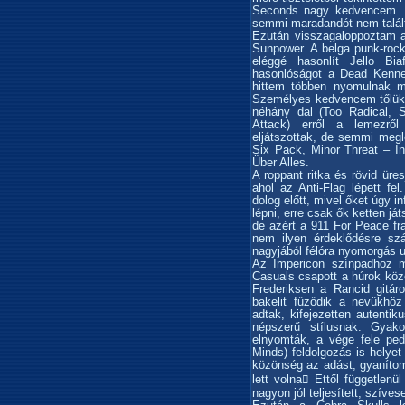
Seconds nagy kedvencem. Ér
semmi maradandót nem talál
Ezután visszagaloppoztam a
Sunpower. A belga punk-rock
eléggé hasonlít Jello Bi
hasonlóságot a Dead Kenned
hittem többen nyomulnak ma
Személyes kedvencem tőlük 
néhány dal (Too Radical, 
Attack) erről a lemezről
eljátszottak, de semmi megl
Six Pack, Minor Threat – I
Über Alles.
A roppant ritka és rövid üre
ahol az Anti-Flag lépett fel
dolog előtt, mivel őket úgy i
lépni, erre csak ők ketten ját
de azért a 911 For Peace fra
nem ilyen érdeklődésre szá
nagyjából félóra nyomorgás 
Az Impericon színpadhoz 
Casuals csapott a húrok közé.
Frederiksen a Rancid gitáro
bakelit fűződik a nevükhöz
adtak, kifejezetten autenti
népszerű stílusnak. Gyako
elnyomták, a vége fele ped
Minds) feldolgozás is helyet
közönség az adást, gyanítom
lett volna Ettől függetlenü
nagyon jól teljesített, szí