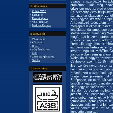
Sajnos a szervezők tovább
problémáit, sőt még csav
:: Friss linkek
érkeztem meg az első engem 
·
Kolera WEB
Az Authority Zero bulija be
·
Söralátét
az arizonai skatepunk zene
·
Pernahajders
nem nagyon szerepelt a repe
·
Alea Iacta Est
A következő áldozatom a Th
·
Daddy's Fingers
meglepetést okoztak. Sokat 
lendületes, dallamos pop-pun
Methadones/Screeching Wea
:: Színváltás
magát, azt hiszem határozott
·
Világoskék
Vissza a nagyszínpadhoz,
·
Kék-fehér
harmadik nagylemezük febru
·
Bordó
és bevallom férfiasan én eg
·
Sárgásnarancs
kvartett Against Me!/The Ga
·
Zöld
sajnos élőben sem gyakorolt
·
Zöldessárgásbarna
Waits dalai nagyon tetszet
·
Szürke
Csabeeka szerint 10-15 hal
ilyen zenére nekem csak az 
:: Partnereink
buli, nekem sajnos nem anny
Következett a szombati nap 
frontembere prezentált. A
Európában, de ezért kár vol
landolt a lejátszómban, de 
elég nagy csalódás volt a bu
állandó, de Jason mellett 
játszott és pontosan úg
zenekarban lennének. A NMB
tempókban/ütemekben rejlik 
érzésem volt, mint a lemeze
váltás nekem nem jött be. 
koncertje elmaradt.