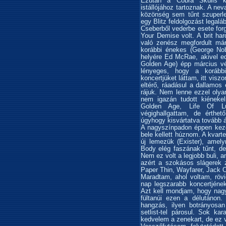
Ezután a Cobra Skulls k
istállójához tartoznak. A ne
közönség sem tűnt szuperl
egy Blitz feldolgozást legalá
Cseberből vederbe esete for
Your Demise volt. A brit ha
való zenész megfordult má
korábbi énekes (George Nob
helyére Ed McRae, akivel ed
Golden Age) épp március v
lényeges, hogy a korábbi
koncertjüket láttam, itt visz
eltérő, ráadásul a dallamos
rájuk. Nem lenne ezzel oly
nem igazán tudott kiéneke
Golden Age, Life Of L
végighallgattam, de érthet
úgyhogy kisvártatva tovább á
A nagyszínpadon éppen kezde
bele kellett húznom. A kvart
új lemezük (Exister), amel
Body elég faszának tűnt, d
Nem ez volt a legjobb buli, am
azért a szokásos slágerek 
Paper Thin, Wayfarer, Jack Of
Maradtam, ahol voltam, rövi
nap legszarabb koncertjének 
Azt kell mondjam, hogy nagy
fültanúi ezen a délutánon. 
hangzás, ilyen botrányosan
setlist-tel párosul. Sok ka
kedvelem a zenekart, de ez vá