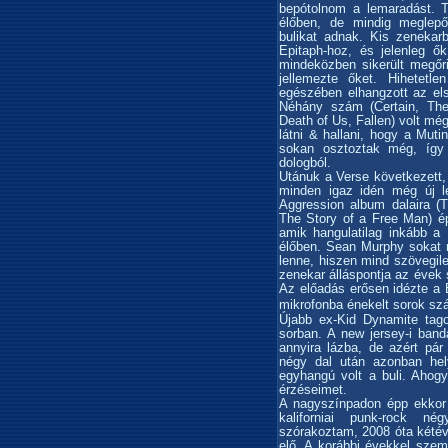
bepótolnom a lemaradást. T
élőben, de mindig meglepő
bulikat adnak. Kis zenekar
Epitaph-hoz, és jelenleg ő
mindeközben sikerült megőri
jellemezte őket. Hihetetl
egészében elhangzott az e
Néhány szám (Certain, The
Death of Us, Fallen) volt még
látni & hallani, hogy a Mut
sokan osztoztak még, így
dologból.
Utánuk a Verse következett, 
minden igaz idén még új le
Aggression album dalaira 
The Story of a Free Man) épü
amik hangulatilag inkább a
élőben. Sean Murphy sokat 
lenne, hiszen mind szövegile
zenekar álláspontja az évek 
Az előadás erősen idézte a B
mikrofonba énekelt sorok szá
Újabb ex-Kid Dynamite tago
sorban. A new jersey-i ban
annyira lázba, de azért pá
négy dal után azonban hel
egyhangú volt a buli. Ahog
érzéseimet.
A nagyszínpadon épp ekkor
kaliforniai punk-rock n
szórakoztam, 2008 óta kétév
elő. A korábbi évekkel szem