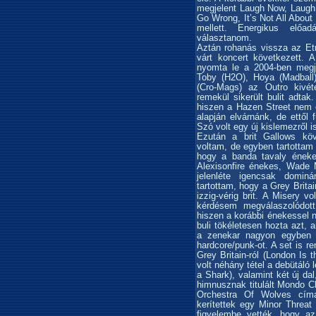
megjelent Laugh Now, Laugh
Go Wrong, It’s Not All About
mellett. Energikus előa
választanom.
Aztán rohanás vissza az Etn
várt koncert következett. 
nyomta le a 2004-ben megje
Toby (H2O), Hoya (Madball)
(Cro-Mags) az Outro kivét
remekül sikerült bulit adta
hiszen a Hazen Street nem ol
alapján elvárnánk, de ettől
Szó volt egy új kislemezről 
Ezután a brit Gallows köv
voltam, de egyben tartottam i
hogy a banda tavaly énekes
Alexisonfire énekes, Wade 
jelenléte igencsak domin
tartottam, hogy a Grey Britai
izzig-vérig brit. A Misery 
kérdésem megválaszolódott
hiszen a korábbi énekessel 
buli tökéletesen hozta azt,
a zenekar nagyon egyben v
hardcore/punk-ot. A set is 
Grey Britain-ról (London Is
volt néhány tétel a debütáló 
a Shark), valamint két új da
himnusznak titulált Mondo C
Orchestra Of Wolves címa
kerítettek egy Minor Threat
figyelembe vették, hogy az