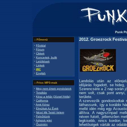
Punk Por
2012. Groezrock Festiva
:: Főmenü
·
Főoldal
·
Fórum
·
Cikkek
·
Koncertek, bulik
·
Letöltések
·
Linkek
·
IRC
·
English
Landolás után az előrejel
:: Friss MP3-mak
időjárás fogadott, se hideg,
·
Szerencsére a 2 nap során jó
Meg nem értett gondolatok
·
nem volt, csak pont annyi,
Totalitás
·
területe.
Kész a leltár (József Attila)
·
A szervezők gondoskodtak r
California
·
láthassunk, így a korábbi há
Amit Kérsz
·
mellé idén még egy Acoustic
Elmúltak Az Évek
·
állítva. A nagyszínpad mell
Nézd Mit Tettél Velem
·
néven futott, jellemzően me
Felnőttünk
·
legkisebb, nincs kordon, k
Adjatok jelet
·
lehetőségek várták az odalát
Őszintén