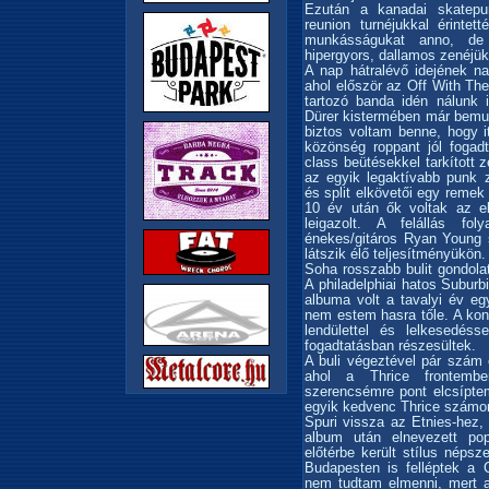
Ezután a kanadai skatepu
reunion turnéjukkal érinte
munkásságukat anno, de 
hipergyors, dallamos zenéjük 
A nap hátralévő idejének na
ahol először az Off With Th
tartozó banda idén nálunk 
Dürer kistermében már bemuta
biztos voltam benne, hogy it
közönség roppant jól fogad
class beütésekkel tarkított 
az egyik legaktívabb punk z
és split elkövetői egy remek
10 év után ők voltak az el
leigazolt. A felállás fo
énekes/gitáros Ryan Young 
látszik élő teljesítményükön.
Soha rosszabb bulit gondola
A philadelphiai hatos Suburb
albuma volt a tavalyi év e
nem estem hasra tőle. A ko
lendülettel és lelkesedé
fogadtatásban részesültek.
A buli végeztével pár szám 
ahol a Thrice frontembe
szerencsémre pont elcsípte
egyik kedvenc Thrice számo
Spuri vissza az Etnies-hez,
album után elnevezett po
előtérbe került stílus népsz
Budapesten is felléptek a 
nem tudtam elmenni, mert a 