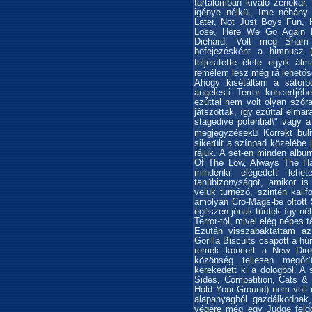
tartalomban kiváló zenekar, 
igénye nélkül, íme néhány 
Later, Not Just Boys Fun, 
Lose, Here We Go Again K
Diehard. Volt még Sham
befejezésként a himnusz (
teljesítette élete egyik á
remélem lesz még rá lehető
Ahogy kisétáltam a sátorb
angeles-i Terror koncertjé
ezúttal nem volt olyan szór
játszottak, így ezúttal elm
stagedive potential\" vagy a 
megjegyzések Korrekt bul
sikerült a színpad közelébe 
rájuk. A set-en minden album
Of The Low, Always The Ha
mindenki elégedett lehete
tanúbizonyságot, amikor is
velük turnézó, szintén kali
amolyan Cro-Mags-be oltott 
egészen jónak tűntek így né
Terror-tól, mivel elég népes t
Ezután visszabaktattam a
Gorilla Biscuits csapott a 
remek koncert a New Direc
közönség teljesen megőrü
kerekedett ki a dologból. A 
Sides, Competition, Cats &
Hold Your Ground) nem volt
alapanyagból gazdálkodna
végére még egy Judge feldo