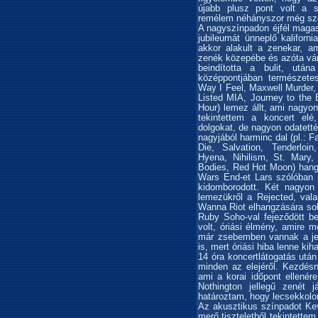
újabb plusz pont volt a 
remélem néhányszor még szer
A nagyszínpadon éjfél maga
jubileumát ünneplő kaliforn
akkor alakult a zenekar, a
zenék közepébe és azóta várt
beindította a bulit, utá
középpontjában természet
Way I Feel, Maxwell Murder
Listed MIA, Journey to the 
Hour) lemez állt, ami nagyon
tekintettem a koncert el
dolgokat, de nagyon odatetté
nagyjából harminc dal (pl.: 
Die, Salvation, Tenderloin
Hyena, Nihilism, St. Mary,
Bodies, Red Hot Moon) hangz
Wars End-et Lars szólóban 
kidomborodott. Két nagyon 
lemezükről a Rejected, val
Wanna Riot elhangzására sok
Ruby Soho-val fejeződött b
volt, óriási élmény, amire 
már zsebemben vannak a jeg
is, mert óriási hiba lenne kih
14 óra koncertlátogatás utá
minden az elejéről. Kezdés
ami a korai időpont ellenér
Nothington jellegű zenét 
határoztam, hogy lecsekkolo
Az akusztikus színpadot Kev
merő tiszteletből tekintette