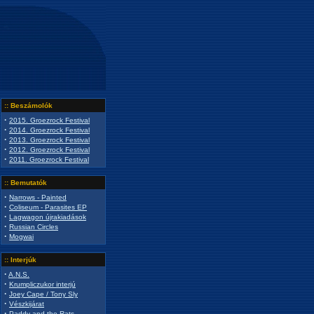
:: Beszámolók
·
2015. Groezrock Festival
·
2014. Groezrock Festival
·
2013. Groezrock Festival
·
2012. Groezrock Festival
·
2011. Groezrock Festival
:: Bemutatók
·
Narrows - Painted
·
Coliseum - Parasites EP
·
Lagwagon újrakiadások
·
Russian Circles
·
Mogwai
:: Interjúk
·
A.N.S.
·
Krumpliczukor interjú
·
Joey Cape / Tony Sly
·
Vészkijárat
·
Paddy and the Rats