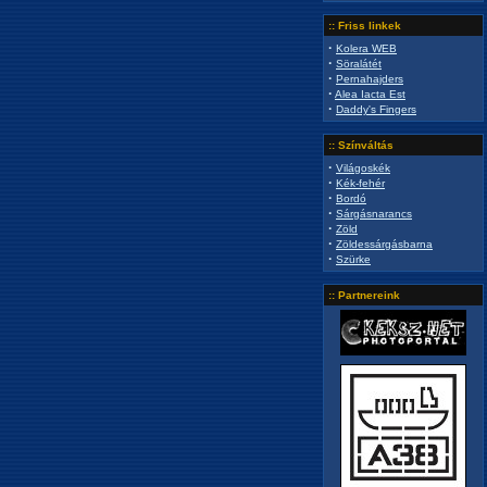
:: Friss linkek
·
Kolera WEB
·
Söralátét
·
Pernahajders
·
Alea Iacta Est
·
Daddy's Fingers
:: Színváltás
·
Világoskék
·
Kék-fehér
·
Bordó
·
Sárgásnarancs
·
Zöld
·
Zöldessárgásbarna
·
Szürke
:: Partnereink