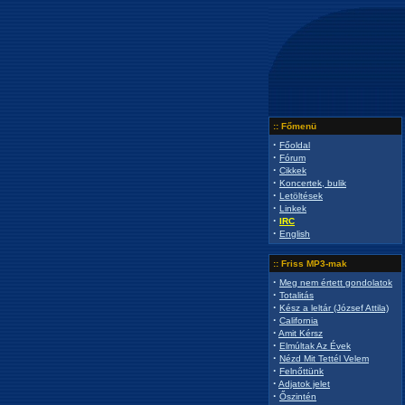
:: Főmenü
·
Főoldal
·
Fórum
·
Cikkek
·
Koncertek, bulik
·
Letöltések
·
Linkek
·
IRC
·
English
:: Friss MP3-mak
·
Meg nem értett gondolatok
·
Totalitás
·
Kész a leltár (József Attila)
·
California
·
Amit Kérsz
·
Elmúltak Az Évek
·
Nézd Mit Tettél Velem
·
Felnőttünk
·
Adjatok jelet
·
Őszintén