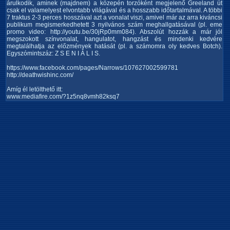
árulkodik, aminek (majdnem) a közepén torzóként megjelenő Greeland üt
csak el valamelyest elvontabb világával és a hosszabb időtartalmával. A többi
7 traktus 2-3 perces hosszával azt a vonalat viszi, amivel már az arra kiváncsi
publikum megismerkedhetett 3 nyilvános szám meghallgatásával (pl. eme
promo video: http://youtu.be/30jRp0mm084). Abszolút hozzák a már jól
megszokott színvonalat, hangulatot, hangzást és mindenki kedvére
megtalálhatja az előzmények hatását (pl. a számomra oly kedves Botch).
Egyszómintszáz: Z S E N I Á L I S.
https://www.facebook.com/pages/Narrows/107627002599781
http://deathwishinc.com/
Amíg él letölthető itt:
www.mediafire.com/?1z5nq8vmh82ksq7