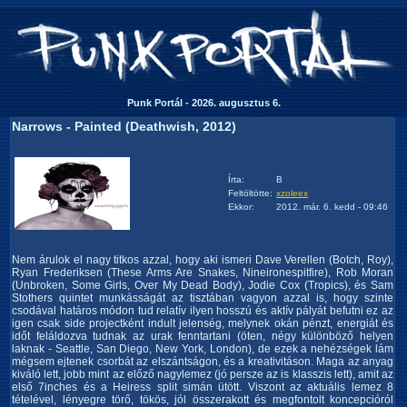
Punk Portál - 2026. augusztus 6.
Narrows - Painted (Deathwish, 2012)
Írta:
B
Feltöltötte:
xzoleex
Ekkor:
2012. már. 6. kedd - 09:46
Nem árulok el nagy titkos azzal, hogy aki ismeri Dave Verellen (Botch, Roy),
Ryan Frederiksen (These Arms Are Snakes, Nineironespitfire), Rob Moran
(Unbroken, Some Girls, Over My Dead Body), Jodie Cox (Tropics), és Sam
Stothers quintet munkásságát az tisztában vagyon azzal is, hogy szinte
csodával határos módon tud relatív ilyen hosszú és aktív pályát befutni ez az
igen csak side projectként indult jelenség, melynek okán pénzt, energiát és
időt feláldozva tudnak az urak fenntartani (öten, négy különböző helyen
laknak - Seattle, San Diego, New York, London), de ezek a nehézségek lám
mégsem ejtenek csorbát az elszántságon, és a kreativitáson. Maga az anyag
kiváló lett, jobb mint az előző nagylemez (jó persze az is klasszis lett), amit az
első 7inches és a Heiress split simán ütött. Viszont az aktuális lemez 8
tételével, lényegre törő, tökös, jól összerakott és megfontolt koncepcióról