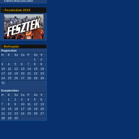
:: Fesztiválok 2015
:: Bulinaptár
Augusztus
H
K
Sz
Cs
P
Sz
V
1
2
3
4
5
6
7
8
9
10
11
12
13
14
15
16
17
18
19
20
21
22
23
24
25
26
27
28
29
30
31
Szeptember
H
K
Sz
Cs
P
Sz
V
1
2
3
4
5
6
7
8
9
10
11
12
13
14
15
16
17
18
19
20
21
22
23
24
25
26
27
28
29
30