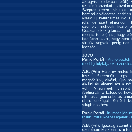
az egyik feledésbe merült). 
az előző kazinkat, szóval nem
Szeptemberben viszont 
harmadik válogatás cédéjén
viselő új kvinthalmazunk. E
róla, de azért elmondom, h
személy működik közre a
Osszián eksz-gitárosa, Töf
meg is tette (igaz, hogy el
tisztában azzal, hogy nem 
virtuóz vagyok, pedig nem
igazság.
JÖVŐ
Punk Portál:
Mit terveztek
meddig folytatjátok a zenélés
A.B. (Frl):
Húsz év múlva fo
lesz. Szeretnék egy ét
megnősülni, elválni, újra m
elválni és elvenni azt a nő
volt. Világhírűek viszo
Andrisnak a balesetét köve
ültettek a gerincébe és emi
el az országot. Külföldi k
világhír kizárva.
Punk Portál:
Itt most jön 
Punk Portál közösségének (ez
A.B. (Frl):
Igazság szerint 
szeretném köszönni az interj