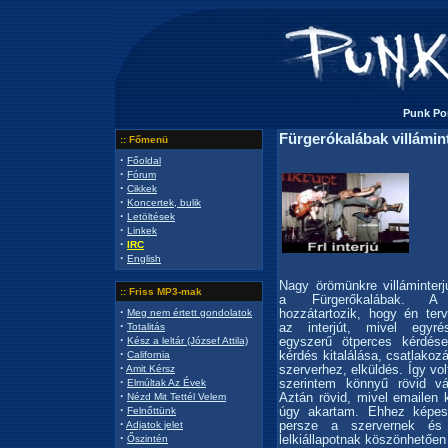
Punk Por
Fürgerókalábak villámin
:: Főmenü
·
Főoldal
·
Fórum
·
Cikkek
·
Koncertek, bulik
·
Letöltések
·
Linkek
·
IRC
·
English
Nagy örömünkre villáminterjú
:: Friss MP3-mak
a Fürgerőkalábak. A t
·
hozzátartozik, hogy én ter
Meg nem értett gondolatok
·
az interjút, mivel egyré
Totalitás
·
egyszerű ötperces kérdés
Kész a leltár (József Attila)
·
kérdés kitalálása, csatlakozá
California
·
szerverhez, elküldés. Így vol
Amit Kérsz
·
szerintem könnyű rövid vá
Elmúltak Az Évek
·
Aztán rövid, mivel emailen 
Nézd Mit Tettél Velem
·
úgy akartam. Ehhez képest
Felnőttünk
·
persze a szervernek és a
Adjatok jelet
·
lelkiállapotnak köszönhetően 
Őszintén