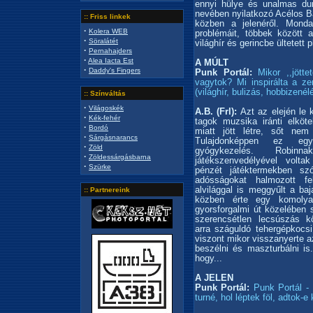
ennyi hülye és unalmas du
nevében nyilatkozó Acélos Ba
:: Friss linkek
közben a jelenéről. Monda
·
Kolera WEB
problémáit, többek között a
·
Söralátét
világhír és gerincbe ültetett 
·
Pernahajders
·
Alea Iacta Est
A MÚLT
·
Daddy's Fingers
Punk Portál:
Mikor ,,jött
vagytok? Mi inspirálta a ze
(világhír, bulizás, hobbizen
:: Színváltás
·
Világoskék
A.B. (Frl):
Azt az elején le
·
Kék-fehér
tagok muzsika iránti elköt
·
Bordó
miatt jött létre, sőt ne
·
Sárgásnarancs
Tulajdonképpen ez eg
·
Zöld
gyógykezelés. Robin
·
Zöldessárgásbarna
játékszenvedélyével volta
·
Szürke
pénzét játéktermekben szó
adósságokat halmozott f
alvilággal is meggyűlt a baj
:: Partnereink
közben érte egy komolya
gyorsforgalmi út közelében 
szerencsétlen lecsúszás k
arra száguldó tehergépkocs
viszont mikor visszanyerte az
beszélni és maszturbálni i
hogy...
A JELEN
Punk Portál:
Punk Portál -
turné, hol léptek föl, adtok-e 