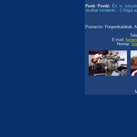
Punk Portál:
Én is köszön
okulhat mindenki. :-) Végül a
Postacím: Fürgerókalábak, A
Tele
E-mail:
furge
Honlap:
htt