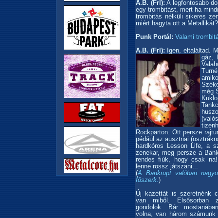
A.B. (Frl):
A legfontosabb do
egy trombitást, mert ha mind
trombitás nélküli sikeres 
miért hagyta ott a Metallikát?
Punk Portál:
Valami trombitá
A.B. (Frl):
Igen, eltaláltad. 
gáz, 
Valah
Turné
amiko
Széke
még S
Kükl
Tank
huszo
(való
tize
Rockparton. Ott persze rajtu
pédául az ausztriai (osztrákn
hardkóros Lesson Life, a s
zenekar, meg persze a Bankr
rendes fiúk, hogy csak na
lenne rossz játszani...
(
A Bankrupt valóban nagyo
főszerk.
)
Új kazettát is szeretnénk 
van miből. Elsősorban 
gondolok. Bár mostanába
volna, van három számunk 