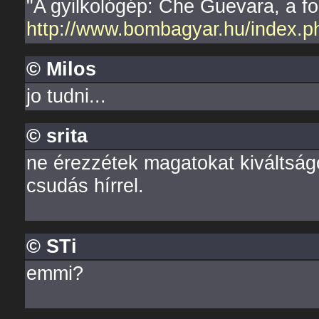
"A gyilkológép: Che Guevara, a fo
http://www.bombagyar.hu/index.
© Milos
jo tudni...
© srita
ne érezzétek magatokat kiváltság
csudás hírrel.
© STi
emmi?