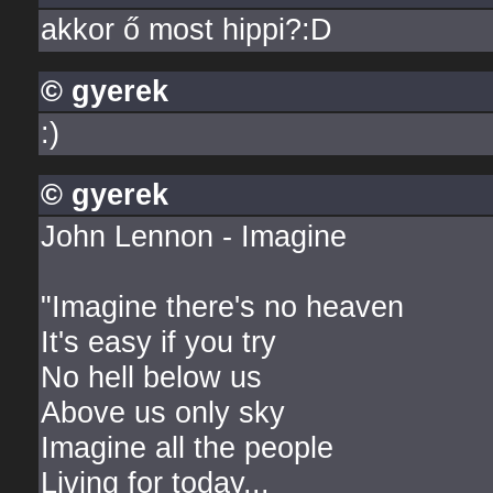
akkor ő most hippi?:D
© gyerek
:)
© gyerek
John Lennon - Imagine
"Imagine there's no heaven
It's easy if you try
No hell below us
Above us only sky
Imagine all the people
Living for today...