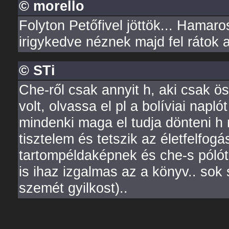
© morello
Folyton Petőfivel jöttök... Hamar
irigykedve néznek majd fel rátok a
© STi
Che-ről csak annyit h, aki csak ös
volt, olvassa el pl a bolíviai napl
mindenki maga el tudja dönteni h 
tisztelem és tetszik az életfelfo
tartompéldaképnek és che-s póló
is ihaz izgalmas az a könyv.. sok 
szemét gyilkost)..