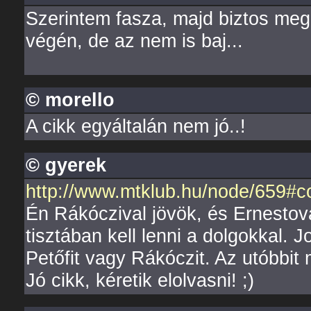
Szerintem fasza, majd biztos megka
végén, de az nem is baj...
© morello
A cikk egyáltalán nem jó..!
© gyerek
http://www.mtklub.hu/node/659#
Én Rákóczival jövök, és Ernestova
tisztában kell lenni a dolgokkal.
Petőfit vagy Rákóczit. Az utóbbit
Jó cikk, kéretik elolvasni! ;)