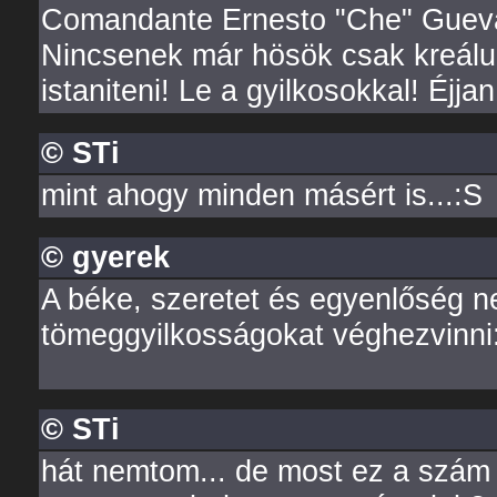
Comandante Ernesto "Che" Guevar
Nincsenek már hösök csak kreálu
istaniteni! Le a gyilkosokkal! Éjjan 
© STi
mint ahogy minden másért is...:S
© gyerek
A béke, szeretet és egyenlőség 
tömeggyilkosságokat véghezvinni:
© STi
hát nemtom... de most ez a szám i