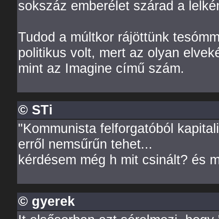
sokszáz emberélet szárad a lelké
Tudod a múltkor rájöttünk tesómm
politikus volt, mert az olyan elve
mint az Imagine című szám.
© STi
"Kommunista felforgatóból kapital
erről nemsűrűn tehet...
kérdésem még h mit csinált? és m
© gyerek