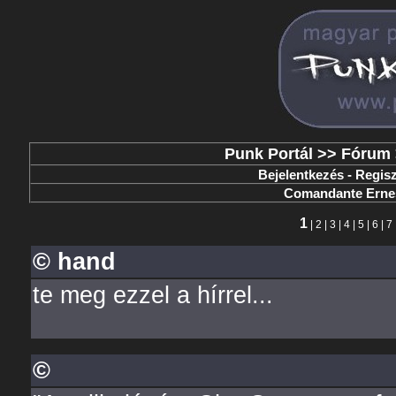
Punk Portál
>>
Fórum
Bejelentkezés
-
Regisz
Comandante Ernes
1
|
2
|
3
|
4
|
5
|
6
|
7
© hand
te meg ezzel a hírrel...
©