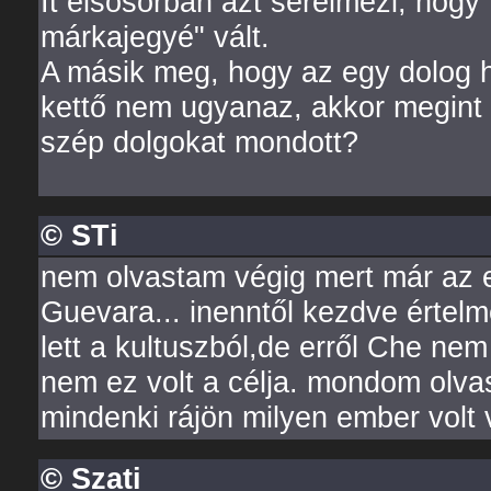
It elsősorban azt sérelmezi, hogy 
márkajegyé" vált.
A másik meg, hogy az egy dolog ho
kettő nem ugyanaz, akkor megint n
szép dolgokat mondott?
© STi
nem olvastam végig mert már az ele
Guevara... inenntől kezdve értelm
lett a kultuszból,de erről Che nem 
nem ez volt a célja. mondom olvass
mindenki rájön milyen ember volt 
© Szati