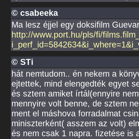
© csabeeka
Ma lesz éjjel egy doksifilm Guevar
http://www.port.hu/pls/fi/films.fil
i_perf_id=5842634&i_where=1&i
© STi
hát nemtudom.. én nekem a könyvbő
ejtettek, mind elengedték egyet s
és sztem amiket írtál(ennyire ne
mennyire volt benne, de sztem nem
ment el máshova forradalmat csinál
miniszterként( asszem az volt) e
és nem csak 1 napra. fizetése is 