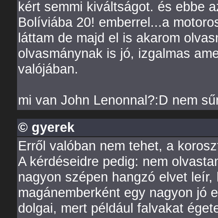
kért semmi kiváltságot. és ebbe az
Bolíviába 20! emberrel...a motoro
láttam de majd el is akarom olvas
olvasmánynak is jó, izgalmas ame
valójában.
mi van John Lenonnal?:D nem sűr
© gyerek
Erről valóban nem tehet, a korosz
A kérdéseidre pedig: nem olvasta
nagyon szépen hangzó elvet leír, h
magánemberként egy nagyon jó emb
dolgai, mert például falvakat égete