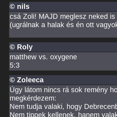
© nils
csá Zoli! MAJD meglesz neked is
(ugrálnak a halak és én ott vagyok
© Roly
matthew vs. oxygene
5:3
© Zoleeca
Úgy látom nincs rá sok remény hog
megkérdezem:
Nem tudja valaki, hogy Debrecenb
Nem tippek kellenek, hanem valaki