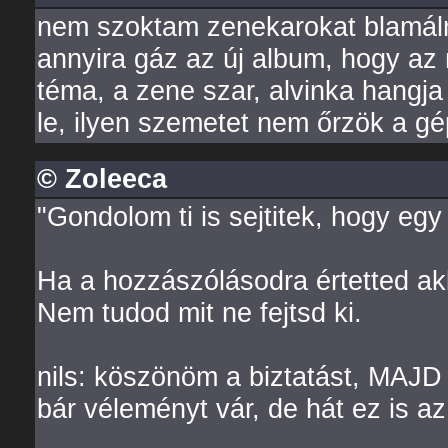
nem szoktam zenekarokat blamál
annyira gáz az új album, hogy az
téma, a zene szar, alvinka hangja 
le, ilyen szemetet nem őrzök a g
© Zoleeca
"Gondolom ti is sejtitek, hogy egy 
Ha a hozzászólásodra értetted akk
Nem tudod mit ne fejtsd ki.
nils: köszönöm a biztatást, MAJD
bár véleményt vár, de hát ez is az.