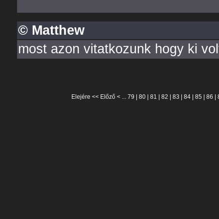
© Matthew
most azon vitatkozunk hogy ki volt 
Elejére
<<
Előző
< ...
79
|
80
|
81
|
82
|
83
|
84
|
85
|
86
|