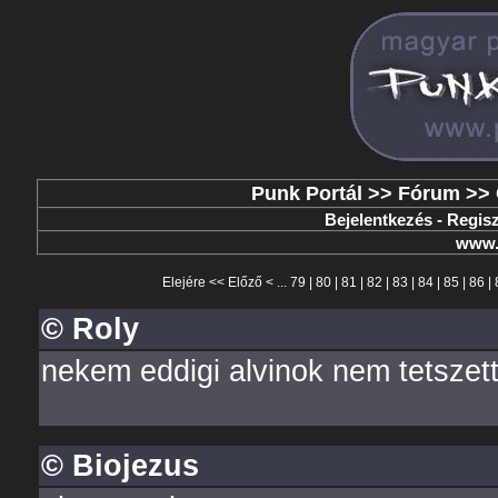
Punk Portál
>>
Fórum
>>
Bejelentkezés
-
Regisz
www.
Elejére
<<
Előző
< ...
79
|
80
|
81
|
82
|
83
|
84
|
85
|
86
|
© Roly
nekem eddigi alvinok nem tetszett
© Biojezus