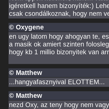
igéretkell hanem bizonyíték:) Leh
csak csondálkoznak, hogy nem ve
© Oxygene
en ugy latom hogy ahogyan te, es e
a masik ok amiert szinten folosle
hogy kb 1 millio bizonyitek van a
© Matthew
...hangyafasznyival ELOTTEM...
© Matthew
nezd Oxy, az teny hogy nem vagyo