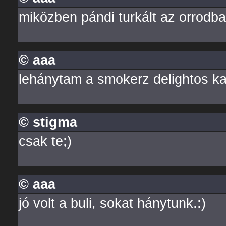
miközben pándi turkált az orrodb
© aaa
lehánytam a smokerz delightos k
© stigma
csak te;)
© aaa
jó volt a buli, sokat hánytunk.:)