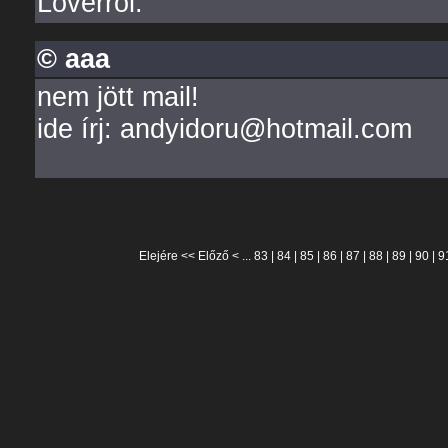
Loverről.
© aaa
nem jött mail!
ide írj: andyidoru@hotmail.com
Elejére
<<
Előző
< ...
83
|
84
|
85
|
86
|
87
|
88
|
89
|
90
|
9