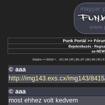
Punk Portál
>>
Fóru
Bejelentkezés
-
Regisz
ex-NE
Elejére
<<
Előző
< ...
83
|
84
|
85
|
86
|
87
|
88
|
89
|
90
|
9
© aaa
http://img143.exs.cx/img143/8415
© aaa
most ehhez volt kedvem