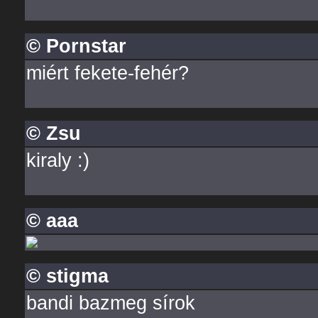
© Pornstar
miért fekete-fehér?
© Zsu
kiraly :)
© aaa
© stigma
bandi bazmeg sírok