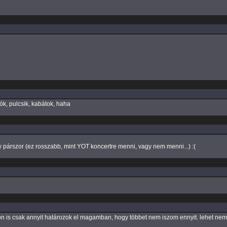
lók, pulcsik, kabátok, haha
y párszor (ez rosszabb, mint YOT koncertre menni, vagy nem menni...) :(
s csak annyit határozok el magamban, hogy többet nem iszom ennyit. lehet nem 