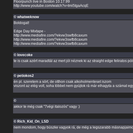
Floorpunch live in Boston 10.17.99
http://www.youtube.com/watch?v=tmi5tgaAcqE
© whatweknow
Boldogat!
Edge Day Mixtape -
http://www.mediafire.com/?ekvw3swfb8caxum
http://www.mediafire.com/?ekvw3swfb8caxum
http://www.mediafire.com/?ekvw3swfb8caxum
© lovecoke
te is csak azért maradtál az mert jól néznek ki az straight edge feliratos pó
© petiokos2
én pl. szeretem a sört, de otthon csak alkoholmenteset iszom
viszont az elég volt, soha többet nem gyújtok rá már elhagyta a számat eg
©
akkor te még csak "7végi italozós" vagy :)
© Rich_Kid_On_LSD
nem mondom, hogy büszke vagyok rá, de még a legszarabb másnapjaimon i