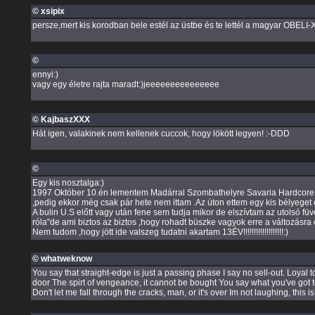
© xsipix
persze,mert kis korodban bele estél az üstbe és te lettél a magyar OBELI-
©
ennyi:)
vagy egy életre rajta maradt:)jeeeeeeeeeeeeeee
© KajbaszXXX
Hát igen, valakinek nem kellenek cuccok, hogy lökött legyen! :-DDD
©
Egy kis nosztalga:)
1997 Október 10.én lementem Madárral Szombathelyre Savaria Hardcore buli
,pedig ekkor még csak pár hete nem ittam .Az úton ettem egy kis bélyeget és
A bulin U.S előtt vagy után fene sem tudja mikor de elszívtam az utolsó fü
róla"de ami biztos az biztos ,hogy rohadt büszke vagyok erre a változásr
Nem tudom ,hogy jött ide valszeg tudatni akartam 13ÉV!!!!!!!!!!!!!!!!!!!:)
© whatweknow
You say that straight-edge is just a passing phase I say no sell-out. Loyal to 
door The spirt of vengeance, it cannot be bought You say what you've got to 
Don't let me fall through the cracks, man, or it's over Im not laughing, this