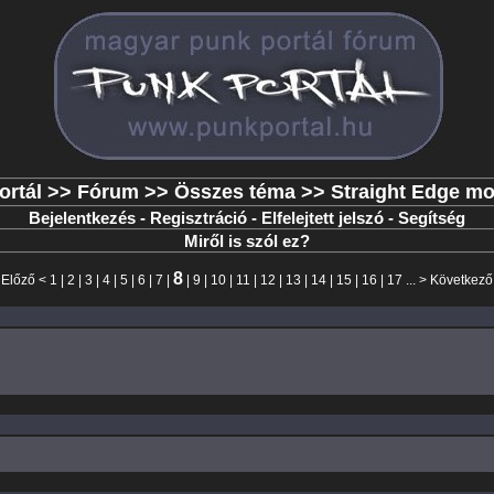
ortál
>>
Fórum
>>
Összes téma
>> Straight Edge m
Bejelentkezés
-
Regisztráció
-
Elfelejtett jelszó
-
Segítség
Miről is szól ez?
8
<
Előző
<
1
|
2
|
3
|
4
|
5
|
6
|
7
|
|
9
|
10
|
11
|
12
|
13
|
14
|
15
|
16
|
17
... >
Következő