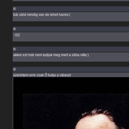
©
bár utód mindig van de lehet hamis:(
©
:-((((
©
akkor ezt már nem tudjuk meg mert a sírba vitte:)
©
szerintem erre csak Ő tudja a választ: