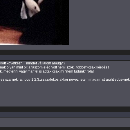
ott következni ! mindet vállalom amúgy:)
nak olyan mint pl: a faszom elég volt nem iszok...többet?csak kérdés !
, megtenni vagy már fel is adták csak mi "nem tudunk" róla!
és szarnék rá,hogy 1,2,3..százalékos akkor nevezhetem magam straight edge-nek