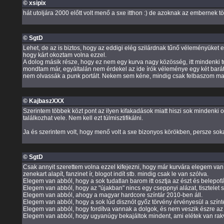
© xsipix
hát utoljára 2000 előtt volt menő a sxe itthon :) de azoknak az embernek
© SgtD
Lehet, de az is biztos, hogy az eddigi elég szilárdnak tűnő véleményüket 
hogy kárt okoztam volna ezzel.
A dolog másik része, hogy ez nem egy kurva nagy közösség, itt mindenki tu
mondtam már, egyáltalán nem érdekel az ide írók véleménye egy két baráto
nem olvassák a punk portált. Nekem sem kéne, mindig csak felbaszom mag
© KajbaszXXX
Szerintem többek közt pont az ilyen kifakadások miatt hiszi sok mindenki ol
találkozhat vele. Nem kell ezt túlmisztifikálni.
Ja és szerintem volt, hogy menő volt a sxe bizonyos körökben, persze soka
© SgtD
Csak annyit szerettem volna ezzel kifejezni, hogy már kurvára elegem van. 
zenekart alapít, fanzinet ír, blogot indít stb. mindig csak le van szólva.
Elegem van abból, hogy a sok tudatlan barom itt osztja az észt és belepofáz
Elegem van abból, hogy az "újakban" nincs egy cseppnyi alázat, tisztelet s
Elegem van abból, ahogy a magyar hardcore színtár 2010-ben áll.
Elegem van abból, hogy a sok lúd disznót győz törvény érvényesül a szín
Elegem van abból, hogy fordítva vannak a dolgok, és nem veszik észre a
Elegem van abból, hogy ugyanúgy bekajáltok mindent, ami elétek van rakva,