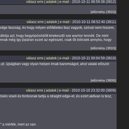
válasz erre
|
adatok
|
e-mail
- 2010-10-11 08:59:38 (3812)
[előzmény (3810)]
válasz erre
|
adatok
|
e-mail
- 2010-10-11 08:52:40 (3811)
 edge faszság, és hogy milyen előítéletes fasz vagyok, szóval nem hiszem,
áfolja azt, hogy begyöpösödött kirekesztő sxe warrior lennék. De mint
annak még így jópáran ezzel az egésszel, csak ők bölcsek annyira, hogy
[előzmény (3810)]
válasz erre
|
adatok
|
e-mail
- 2010-10-11 00:04:59 (3810)
ha pl. újságban vagy olyan helyen írnak baromságot, ahol valaki először
[előzmény (3809)]
válasz erre
|
adatok
|
e-mail
- 2010-10-10 23:32:00 (3809)
viseli és fontosnak tartja a straight edge-et, és ezért aktívan is tesz,
" a mérték, mert az van.