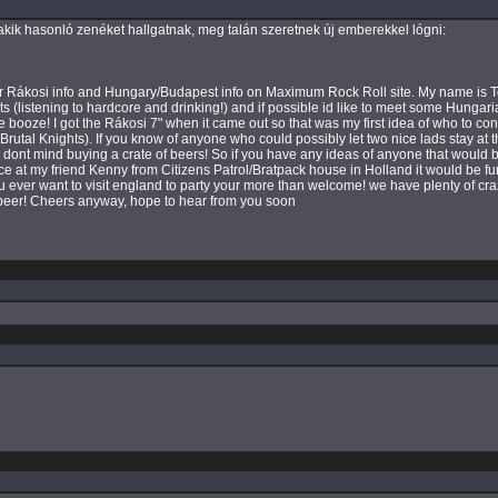
kik hasonló zenéket hallgatnak, meg talán szeretnek új emberekkel lógni:
 for Rákosi info and Hungary/Budapest info on Maximum Rock Roll site. My name is T
s (listening to hardcore and drinking!) and if possible id like to meet some Hungar
e booze! I got the Rákosi 7" when it came out so that was my first idea of who to c
utal Knights). If you know of anyone who could possibly let two nice lads stay at th
ol, i dont mind buying a crate of beers! So if you have any ideas of anyone that would
nce at my friend Kenny from Citizens Patrol/Bratpack house in Holland it would be 
u ever want to visit england to party your more than welcome! we have plenty of crazy 
 beer! Cheers anyway, hope to hear from you soon