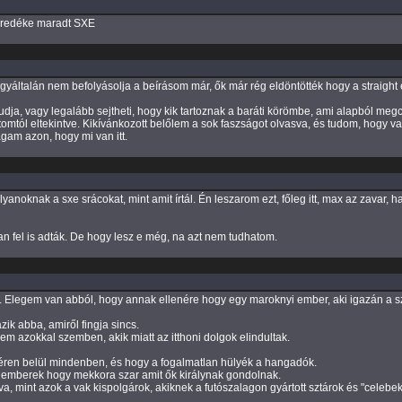
 töredéke maradt SXE
egyáltalán nem befolyásolja a beírásom már, ők már rég eldöntötték hogy a straight
dja, vagy legalább sejtheti, hogy kik tartoznak a baráti körömbe, ami alapból megc
mtól eltekintve. Kikívánkozott belőlem a sok faszságot olvasva, és tudom, hogy v
am azon, hogy mi van itt.
yanoknak a sxe srácokat, mint amit írtál. Én leszarom ezt, főleg itt, max az zavar, 
n fel is adták. De hogy lesz e még, na azt nem tudhatom.
Elegem van abból, hogy annak ellenére hogy egy maroknyi ember, aki igazán a szívén 
ik abba, amiről fingja sincs.
em azokkal szemben, akik miatt az itthoni dolgok elindultak.
téren belül mindenben, és hogy a fogalmatlan hülyék a hangadók.
z emberek hogy mekkora szar amit ők királynak gondolnak.
 mint azok a vak kispolgárok, akiknek a futószalagon gyártott sztárok és "celebek