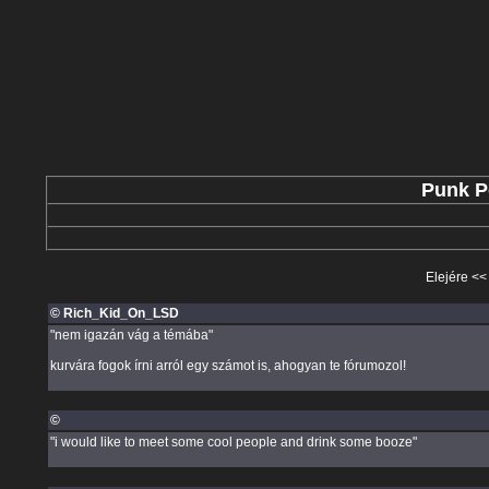
Punk P
Elejére
<
© Rich_Kid_On_LSD
"nem igazán vág a témába"
kurvára fogok írni arról egy számot is, ahogyan te fórumozol!
©
"i would like to meet some cool people and drink some booze"