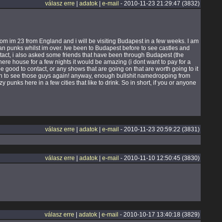
válasz erre
|
adatok
|
e-mail
- 2010-11-23 21:29:47 (3832)
om im 23 from England and i will be visiting Budapest in a few weeks. I am
ian punks whilst im over. Ive been to Budapest before to see castles and
ontact, i also asked some friends that have been through Budapest (the
ere house for a few nights it would be amazing (i dont want to pay for a
 be good to contact, or any shows that are going on that are worth going to it
fun to see those guys again! anyway, enough bullshit namedropping from
punks here in a few cities that like to drink. So in short, if you or anyone
válasz erre
|
adatok
|
e-mail
- 2010-11-23 20:59:22 (3831)
válasz erre
|
adatok
|
e-mail
- 2010-11-10 12:50:45 (3830)
válasz erre
|
adatok
|
e-mail
- 2010-10-17 13:40:18 (3829)