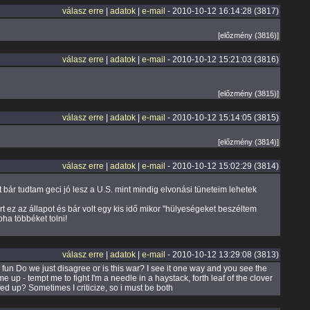
válasz erre
|
adatok
|
e-mail
- 2010-10-12 16:14:28 (3817)
[előzmény (3816)]
válasz erre
|
adatok
|
e-mail
- 2010-10-12 15:21:03 (3816)
[előzmény (3815)]
válasz erre
|
adatok
|
e-mail
- 2010-10-12 15:14:05 (3815)
[előzmény (3814)]
válasz erre
|
adatok
|
e-mail
- 2010-10-12 15:02:29 (3814)
ár tudtam geci jó lesz a U.S. mint mindig elvonási tüneteim lehetek
t ez az állapot és bár volt egy kis idő mikor "hülyeségeket beszéltem
ha többéket tolni!
válasz erre
|
adatok
|
e-mail
- 2010-10-12 13:29:08 (3813)
ial fun Do we just disagree or is this war? I see it one way and you see the
up - tempt me to fight I'm a needle in a haystack, forth leaf of the clover
 fed up? Sometimes I criticize, so i must be both