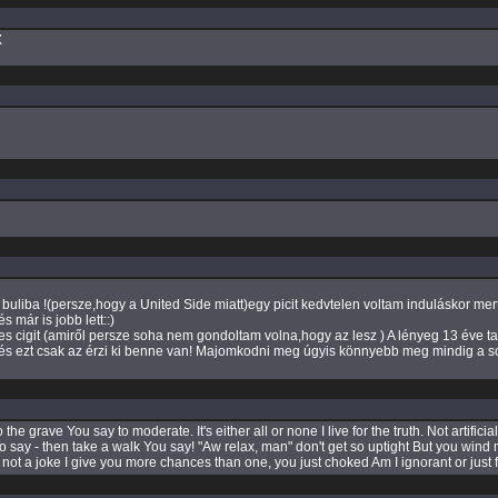
X
ba !(persze,hogy a United Side miatt)egy picit kedvtelen voltam induláskor mert b
 már is jobb lett::)
ves cigit (amiről persze soha nem gondoltam volna,hogy az lesz ) A lényeg 13 éve tar
a és ezt csak az érzi ki benne van! Majomkodni meg úgyis könnyebb meg mindig a so
the grave You say to moderate. It's either all or none I live for the truth. Not artific
say - then take a walk You say! "Aw relax, man" don't get so uptight But you wind me 
 is not a joke I give you more chances than one, you just choked Am I ignorant or just