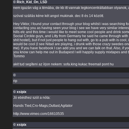
© Rich_Kid_On_LSD
nem igazán vág a témába, de kb itt vannak legkoncentráltabban olyanok, a
szóval szállás kéne két angol mukinak. dec 8 és 14 között.
Hey Viktor, I found your contact through your blog whilst i was searching
contacting you as having seen your blog i see we have very similar interest
hills etc and this time i would like to meet some cool people and drink som
Social Circkle guys, and Litty from Germany he said he came through with Br
shit hostel), but if not just people to hang out with, go to a pub with is co
would be cool (I see Nitad are playing, i drunk with those crazy swedes o
me). If you have facebook I can add you and we can talk on that. Also, if yo
you know can help me out in Budapest I will happily supply mixtapes and
Tommo
akit tud segíteni az írjon nekem: sofa.king kukac freemail pont hu
©
rip
© xsipix
Jó ebédhez szól a nóta:
Hands Tied,Cro-Mags,Outlast,Agitator
http://www.vimeo.com/16610535
© xsipix