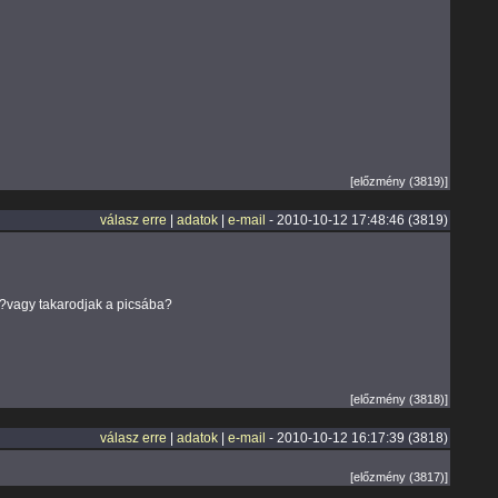
[előzmény (3819)]
válasz erre
|
adatok
|
e-mail
- 2010-10-12 17:48:46 (3819)
?vagy takarodjak a picsába?
[előzmény (3818)]
válasz erre
|
adatok
|
e-mail
- 2010-10-12 16:17:39 (3818)
[előzmény (3817)]