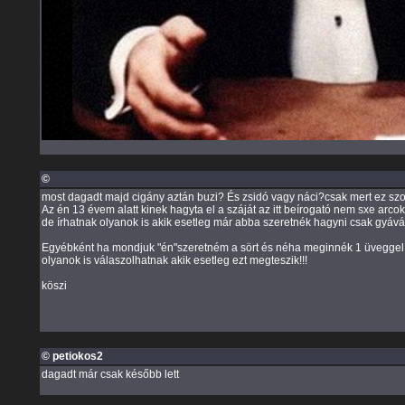
©
most dagadt majd cigány aztán buzi? És zsidó vagy náci?csak mert ez szok
Az én 13 évem alatt kinek hagyta el a száját az itt beírogató nem sxe arcok
de írhatnak olyanok is akik esetleg már abba szeretnék hagyni csak gyávák
Egyébként ha mondjuk "én"szeretném a sört és néha meginnék 1 üveggel 
olyanok is válaszolhatnak akik esetleg ezt megteszik!!!
köszi
© petiokos2
dagadt már csak később lett