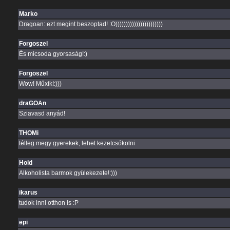
Marko
Dragoan: ezt megint beszoptad! :O)))))))))))))))))))))))
Forgoszel
És micsoda gyorsaság!:)
Forgoszel
Wow! Műxik!:)))
draGOAn
Sziavasd anyád!
THOMi
télleg megy gyerekek, lehet kezetcsókolni
Hold
Alkoholista barmok gyülekezete!:)))
ikarus
tudok inni otthon is :P
epi