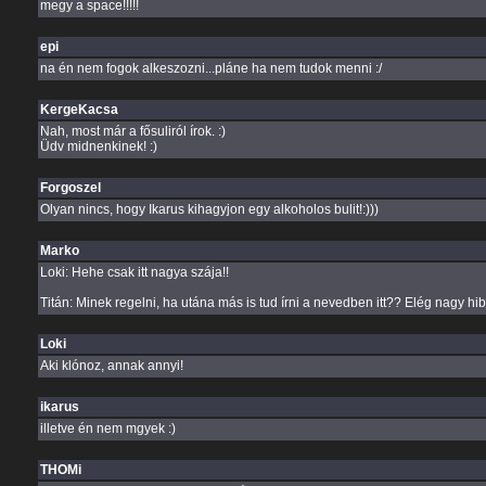
megy a space!!!!!
epi
na én nem fogok alkeszozni...pláne ha nem tudok menni :/
KergeKacsa
Nah, most már a fősuliról írok. :)
Üdv midnenkinek! :)
Forgoszel
Olyan nincs, hogy Ikarus kihagyjon egy alkoholos bulit!:)))
Marko
Loki: Hehe csak itt nagya szája!!
Titán: Minek regelni, ha utána más is tud írni a nevedben itt?? Elég nagy hiba
Loki
Aki klónoz, annak annyi!
ikarus
illetve én nem mgyek :)
THOMi