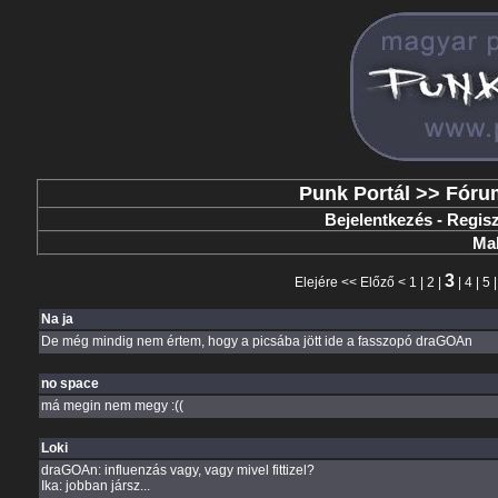
Punk Portál
>>
Fóru
Bejelentkezés
-
Regisz
Mak
3
Elejére
<<
Előző
<
1
|
2
|
|
4
|
5
Na ja
De még mindig nem értem, hogy a picsába jött ide a fasszopó draGOAn
no space
má megin nem megy :((
Loki
draGOAn: influenzás vagy, vagy mivel fittizel?
Ika: jobban jársz...