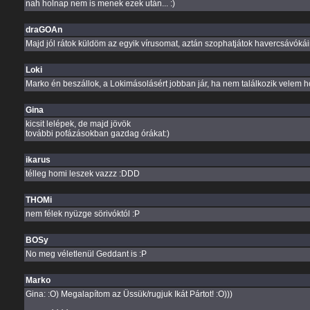
nah holnap nem is menek ezek után... :)
draGOAn
Majd jól rátok küldöm az egyik vírusomat, aztán szophatjátok havercsávókáim
Loki
Marko én beszállok, a Lokimásolásért jobban jár, ha nem találkozik velem h
Gina
kicsit lelépek, de majd jövök
további pofázásokban gazdag órákat:)
ikarus
télleg homi leszek vazzz :DDD
THOMi
nem félek nyüzge sörivóktól :P
BOSy
No meg véletlenül Geddant is :P
Marko
Gina: :O) Megalapítom az Üssük/rugjuk Ikát Pártot! :O)))