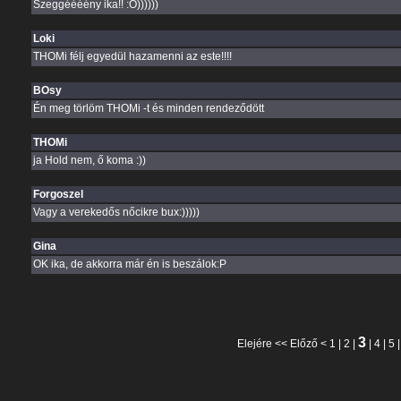
Szeggéééény ika!! :O))))))
Loki
THOMi félj egyedül hazamenni az este!!!!
BOsy
Én meg törlöm THOMi -t és minden rendeződött
THOMi
ja Hold nem, ő koma :))
Forgoszel
Vagy a verekedős nőcikre bux:)))))
Gina
OK ika, de akkorra már én is beszálok:P
3
Elejére
<<
Előző
<
1
|
2
|
|
4
|
5