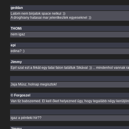
geddan
Latom nem birjatok space nelkul :))
A droghiany hatasai mar jelentkeztek egyeseknel :))
THOMi
nem igaz
epi
edina? :)
Jimmy
Epi! szal ezt a firkát egy tatai falon találtuk Sikával :)) ... mindenhol vannak r
Jaja Músz, holnap megisztok!
© Forgoszel
Van tíz babszemed. El kell őket helyezned úgy, hogy legalább négy kerüljön 
igaz a pénteki hír??
Jimmy