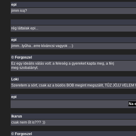
epi
jimm icq?
rég láttalak epi...
epi
jimm...tyűha...erre kíváncsi vagyok ...:)
© Forgoszel
Ez egy ideális válás volt: a feleség a gyereket kapta meg, a férj
meg szobalányt.
Loki
Szeretem a sört, csak az a büdös BOB megint megszállt, TŰZ JÖJJ VELE
epi
Na e
ikarus
csak nem őt is??? :))
© Forgoszel