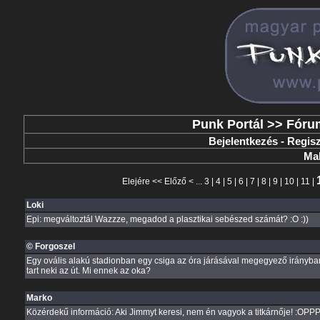
Punk Portál
>>
Fóru
Bejelentkezés
-
Regisz
Mak
Elejére
<<
Előző
< ...
3
|
4
|
5
|
6
|
7
|
8
|
9
|
10
|
11
|
Loki
Epi: megváltoztál Wazzze, megadod a plasztikai sebészed számát? :O :))
© Forgoszel
Egy ovális alakú stadionban egy csiga az óra járásával megegyező irányban 
tart neki az út. Mi ennek az oka?
Marko
Közérdekű információ: Aki Jimmyt keresi, nem én vagyok a titkárnője! :OPP