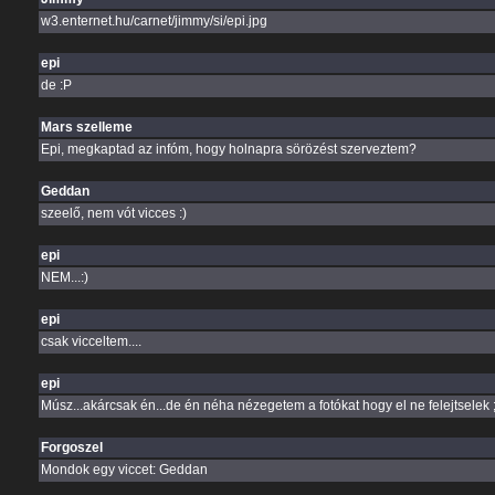
w3.enternet.hu/carnet/jimmy/si/epi.jpg
epi
de :P
Mars szelleme
Epi, megkaptad az infóm, hogy holnapra sörözést szerveztem?
Geddan
szeelő, nem vót vicces :)
epi
NEM...:)
epi
csak vicceltem....
epi
Músz...akárcsak én...de én néha nézegetem a fotókat hogy el ne felejtselek ;
Forgoszel
Mondok egy viccet: Geddan