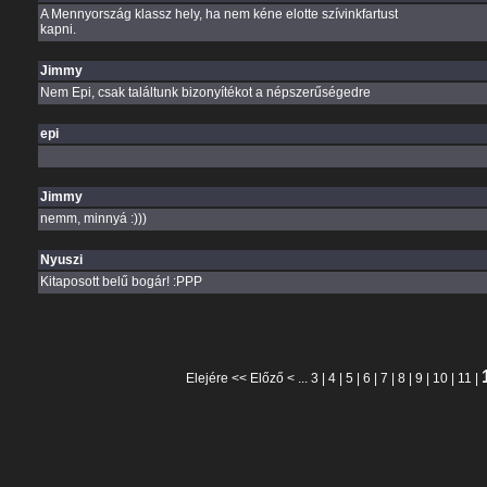
A Mennyország klassz hely, ha nem kéne elotte szívinkfartust
kapni.
Jimmy
Nem Epi, csak találtunk bizonyítékot a népszerűségedre
epi
Jimmy
nemm, minnyá :)))
Nyuszi
Kitaposott belű bogár! :PPP
Elejére
<<
Előző
< ...
3
|
4
|
5
|
6
|
7
|
8
|
9
|
10
|
11
|