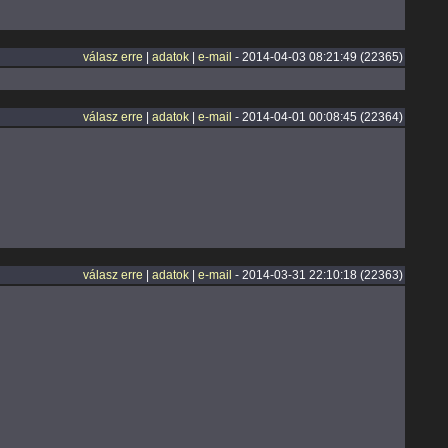
válasz erre
|
adatok
|
e-mail
- 2014-04-03 08:21:49 (22365)
válasz erre
|
adatok
|
e-mail
- 2014-04-01 00:08:45 (22364)
válasz erre
|
adatok
|
e-mail
- 2014-03-31 22:10:18 (22363)