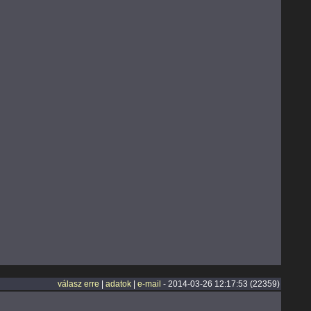
válasz erre
|
adatok
|
e-mail
- 2014-03-26 12:17:53 (22359)