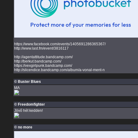
https://www.facebook.com/events/1405691286365367/
http://www.last.fm/event/3816117
http://agentattitude.bandcamp.com/
http://berkut.bandcamp.com/
https://vexgirlpunk.bandcamp.com/
http://slicendice.bandcamp.com/album/a-vonal-ment-n
© Buster Blues
MA
© Freedomfighter
Jövő hét kedden!
© no more