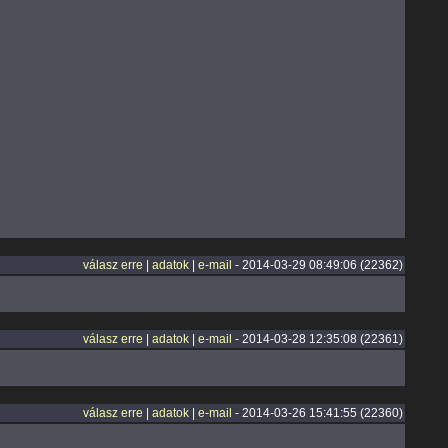
válasz erre
|
adatok
|
e-mail
- 2014-03-29 08:49:06 (22362)
válasz erre
|
adatok
|
e-mail
- 2014-03-28 12:35:08 (22361)
válasz erre
|
adatok
|
e-mail
- 2014-03-26 15:41:55 (22360)