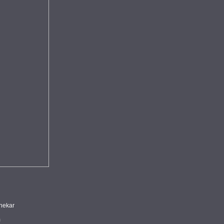
nekar
m