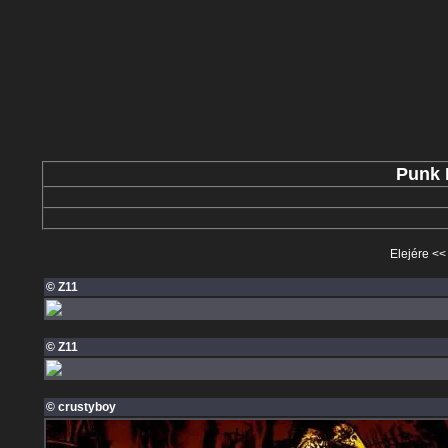
Punk 
Elejére
<
© Z11
© Z11
© crustyboy