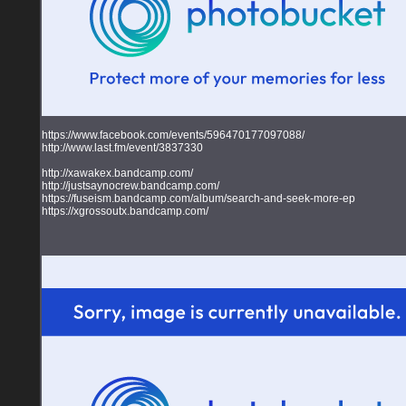
https://www.facebook.com/events/596470177097088/
http://www.last.fm/event/3837330
http://xawakex.bandcamp.com/
http://justsaynocrew.bandcamp.com/
https://fuseism.bandcamp.com/album/search-and-seek-more-ep
https://xgrossoutx.bandcamp.com/