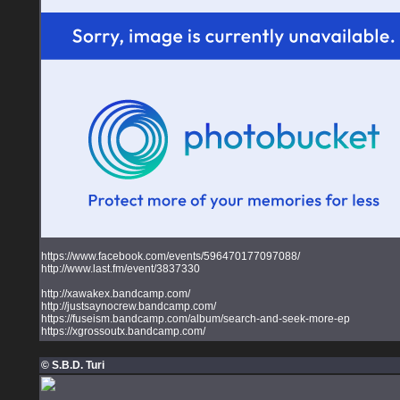
https://www.facebook.com/events/596470177097088/
http://www.last.fm/event/3837330
http://xawakex.bandcamp.com/
http://justsaynocrew.bandcamp.com/
https://fuseism.bandcamp.com/album/search-and-seek-more-ep
https://xgrossoutx.bandcamp.com/
© S.B.D. Turi