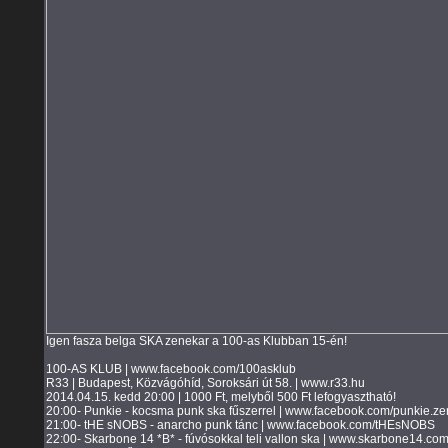
Igen fasza belga SKA zenekar a 100-as Klubban 15-én!
100-AS KLUB | www.facebook.com/100asklub
R33 | Budapest, Közvágóhíd, Soroksári út 58. | www.r33.hu
2014.04.15. kedd 20:00 | 1000 Ft, melyből 500 Ft lefogyasztható!
20:00- Punkie - kocsma punk ska fűszerrel | www.facebook.com/punkie.ze
21:00- tHE sNOBS - anarcho punk tánc | www.facebook.com/tHEsNOBS
22:00- Skarbone 14 *B* - fúvósokkal teli vallon ska | www.skarbone14.co