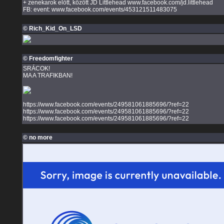
+ zenekarok előtt, között JD Littlehead www.facebook.com/jd.littlehead
FB: event: www.facebook.com/events/453121511483075
© Rich_Kid_On_LSD
© Freedomfighter
SRÁCOK!
MA A TRAFIKBAN!
https://www.facebook.com/events/249581061885696/?ref=22
https://www.facebook.com/events/249581061885696/?ref=22
https://www.facebook.com/events/249581061885696/?ref=22
© no more