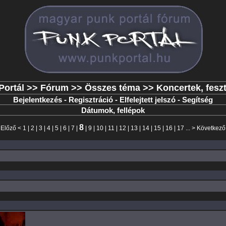
Portál
>>
Fórum
>>
Összes téma
>> Koncertek, feszt
Bejelentkezés
-
Regisztráció
-
Elfelejtett jelszó
-
Segítség
Dátumok, fellépok
8
<
Előző
<
1
|
2
|
3
|
4
|
5
|
6
|
7
|
|
9
|
10
|
11
|
12
|
13
|
14
|
15
|
16
|
17
... >
Következő