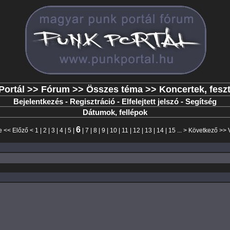
Portál
>>
Fórum
>>
Összes téma
>> Koncertek, feszt
Bejelentkezés
-
Regisztráció
-
Elfelejtett jelszó
-
Segítség
Dátumok, fellépok
6
e
<<
Előző
<
1
|
2
|
3
|
4
|
5
|
|
7
|
8
|
9
|
10
|
11
|
12
|
13
|
14
|
15
... >
Következő
>>