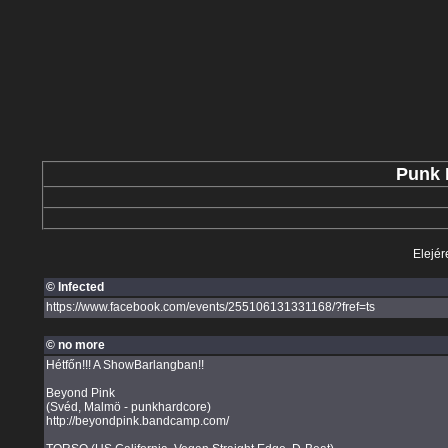
Punk 
Elejér
© Infected
https://www.facebook.com/events/255106131331168/?fref=ts
© no more
Hétfőn!!! A ShowBarlangban!!
Beyond Pink
(Svéd, Malmö - punkhardcore)
http://beyondpink.bandcamp.com/