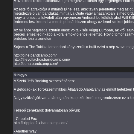
A dzsukhell rekords kollektíva újra meginvitál titeket egy fergeteges Fluff
Az este fő attrakciója a milánói Øjne lesz, akik tavaly jelentették meg a
megidézve olyan bandákat, mint a La Quite vagy a hazánkban is megfordult
hogy a lemezt, a felvételt után egyenesen Amherst-be küldték ahol Will Ki
érdemes lesz keresni a merch pultnál hiszen ahogy az lenni szokott jobbn
Az milánói négyest a szintén olasz Volta kíséri végig Európán, akikről s
perces lemez leginkább a korai emo-violence jellemző. Rövid tömör szám
érdekes lesz a zenekar!
Sajnos a The Taktika lemondani kényszerült a bulit ezért a nép szava meghal
http://ojne.bandcamp.com/
http://thevoltachoir.bandcamp.com/
http://duna.bandcamp.com/
© bigyo
A Szefó Jefó Booking szervezésében:
A Befogad-lak Törökszentmiklósi Állatvédő Alapítvány az elmúlt hetekben 
Nagy szükségük van a támogatásokra, ezért kerül megrendezésre ez a kon
Fellépő zenekarok (folyamatosan bővül):
- Crippled Fox
http://crippledfox.bandcamp.com/
- Another Way