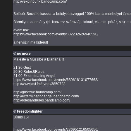
http://vexgirlpunk.bandcamp.com/
Belépő: Becsületkassza, a befolyt összeggel 100%-ban a menhelyet támog
Bármilyen adomány (pl: konzerv, száraztáp, takaró, vitamin, póráz, stb) le
event link:
https://www.facebook.com/events/332232626940590/
a helyszín ma kiderül!
© no more
Ma este a Müszibe a Blahánál!!!
21.30 Gust
20.30 Roles&Rules
21.00 Exterminating Angel
https://www.facebook.com/events/689618131077668/
http://www.last.fm/event/3850728
http://gustswe.bandcamp.com/
http://exterminatingangel.bandcamp.com/
http://rolesandrules.bandcamp.com/
© Freedomfighter
Július 16!
https://www.facebook.com/events/236951216505656/