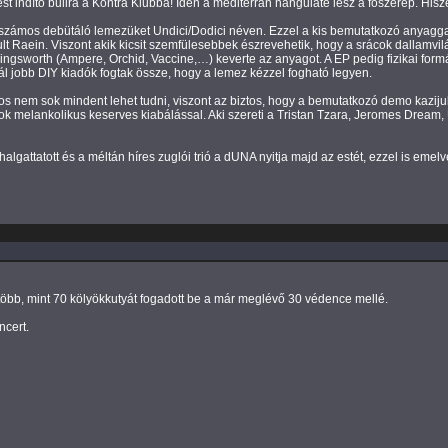
 Fest indító bulira a Kontra Klubba! Idén a mediterrán hangulaté lesz a főszerep. Hi
z öt számos debütáló lemezüket Undici/Dodici néven. Ezzel a kis bemutatkozó anyag
 Raein. Viszont akik kicsit szemfülesebbek észrevehetik, hogy a srácok dallamvil
llingsworth (Ampere, Orchid, Vaccine,…) keverte az anyagot. A EP pedig fizikai for
ál jobb DIY kiadók fogtak össze, hogy a lemez kézzel fogható legyen.
ajnos nem sok mindent lehet tudni, viszont az biztos, hogy a bemutatkozó demo kaz
ok melankolikus keserves kiabálással. Aki szereti a Tristan Tzara, Jeromes Drea
gattatott és a méltán híres zuglói trió a dUNA nyitja majd az estét, ezzel is emelve
több, mint 70 kölyökkutyát fogadott be a már meglévő 30 védence mellé.
cert.