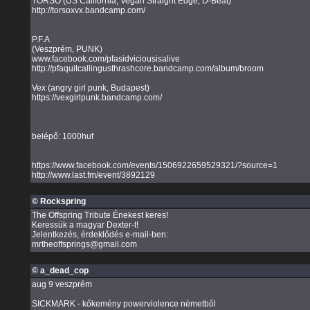
TORSO (US California, Vegan Straight Edge, D-Beat)
http://torsoxvx.bandcamp.com/
P.F.A
(Veszprém, PUNK)
www.facebook.com/pfasidviciousisalive
http://pfaquitcallingusthrashcore.bandcamp.com/album/broom
Vex (angry girl punk, Budapest)
https://vexgirlpunk.bandcamp.com/
belépő: 1000huf
https://www.facebook.com/events/1506922659529321/?source=1
http://www.last.fm/event/3892129
© Rockspring
The Offspring Tribute Énekest keres!
Keressük a magyar Dexter-t!
Jelentkezés, érdeklődés e-mail-ben:
mrtheoffsprings@gmail.com
© a_dead_cop
aug 9 veszprém
SICKMARK - kőkemény powerviolence németből