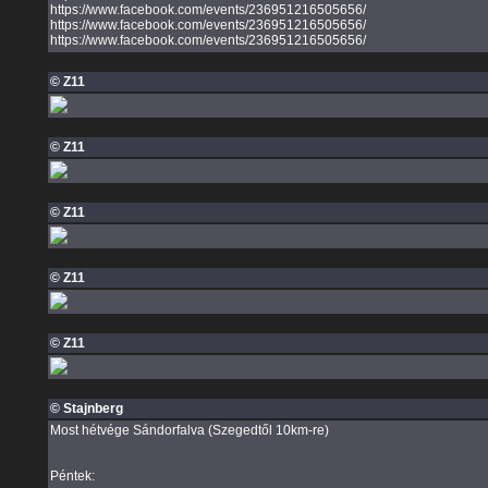
https://www.facebook.com/events/236951216505656/
https://www.facebook.com/events/236951216505656/
https://www.facebook.com/events/236951216505656/
© Z11
© Z11
© Z11
© Z11
© Z11
© Stajnberg
Most hétvége Sándorfalva (Szegedtől 10km-re)
Péntek: