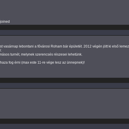
joined
st vasárnap lebontani a fővárosi Roham bár épületét. 2012 végén jött ki első lemezü
.
másos turnét, melynek szerencsés részesei lehetünk.
 haza fog érni (max este 11-re vége lesz az ünnepnek)!