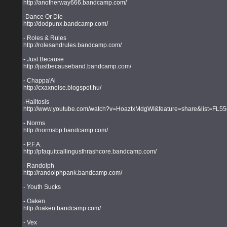
http://anotherway666.bandcamp.com/
-Dance Or Die
http://dodpunx.bandcamp.com/
- Roles & Rules
http://rolesandrules.bandcamp.com/
- Just Because
http://justbecauseband.bandcamp.com/
- Chappa'Ai
http://cxaxnoise.blogspot.hu/
-Halitosis
http://www.youtube.com/watch?v=HoaztxMdgWI&feature=share&list=
- Norms
http://normsbp.bandcamp.com/
- P.F.A.
http://pfaquitcallingusthrashcore.bandcamp.com/
- Randolph
http://randolphpank.bandcamp.com/
- Youth Sucks
- Oaken
http://oaken.bandcamp.com/
- Vex