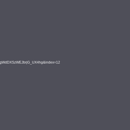
FL55gWdDXSzWEJbrjG_UX4hg&index=12