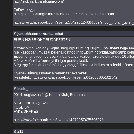
http://sickmark.bandcamp.com/
PxFxA - ⊙△⊙
http://pfaquitcallingusthrashcore.bandcamp.com/album/broom
https://www.facebook.com/events/554223124688559/?notif_t=plan_us er_
© josephhammervonbahnhof
BURNING BRIGHT BUDAPESTEN!
A franciáknál van egy Gojira, meg egy Burning Bright.... na utóbbi fogja mo
mellkasodban, muszáj belehallgatnod: http://burningbright.bandcamp.com/
Éppen új anyagon dolgozik a banda, de közben azért letolnak egy 16 állo
A felvezetésről a 'berényi fiú Igor gondoskodik.
Még egy fontos információ, hogy eléggé filléres a buli és mindenki időben
Gyertek, támogassátok a remek zenekarokat!
Részletek: https://www.facebook.com/events/682688005102542/
© buda_
2014. augusztus 4 @ Kontra Klub, Budapest
NIGHT BIRDS (USA)
FUSEISM
FAKE SHAKES
https://www.facebook.com/events/1427205767559602/
© Z11