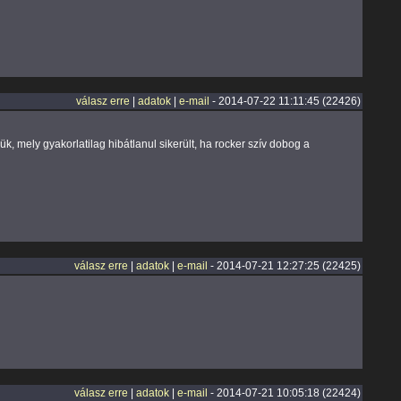
válasz erre
|
adatok
|
e-mail
- 2014-07-22 11:11:45 (22426)
k, mely gyakorlatilag hibátlanul sikerült, ha rocker szív dobog a
válasz erre
|
adatok
|
e-mail
- 2014-07-21 12:27:25 (22425)
válasz erre
|
adatok
|
e-mail
- 2014-07-21 10:05:18 (22424)