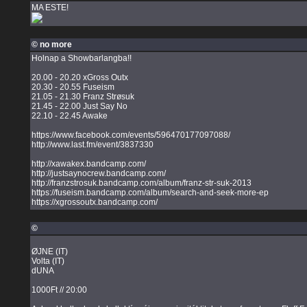
MA ESTE!
© no more
Holnap a Showbarlangba!!
20.00 - 20.20 xGross Outx
20.30 - 20.55 Fuseism
21.05 - 21.30 Franz Strøsuk
21.45 - 22.00 Just Say No
22.10 - 22.45 Awake
https://www.facebook.com/events/596470177097088/
http://www.last.fm/event/3837330
http://xawakex.bandcamp.com/
http://justsaynocrew.bandcamp.com/
http://franzstrosuk.bandcamp.com/album/franz-str-suk-2013
https://fuseism.bandcamp.com/album/search-and-seek-more-ep
https://xgrossoutx.bandcamp.com/
©
ØJNE (IT)
Volta (IT)
dUNA
1000Ft // 20:00