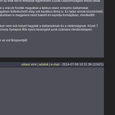
szen az este két fő fellépője egyenesen Észak-Olaszországból indult útnak.
gal a srácok hozták magukkal a tipikus olasz screamo dallamokat
ágában felfedezhető elég sok kaotikus téma is. Ez talán annak köszönhető,
mátumban is megjelent mind bakelit és kazetta formájában, mindkettőt
ijukon nem sok helyet hagytak a dallamoknak és a vidámságnak. Közel 7
m, Usurp Synapse féle nyers kesergést azok számára mindenképpen
 az est fénypontját!
válasz erre
|
adatok
|
e-mail
- 2014-07-09 10:31:39 (22421)