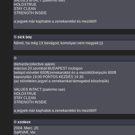
VALUES INTACT (palermo sxe)
HOLDXTRUE
STAY CLEAN
STRENGTH INSIDE
a jegyek már kaphatok a zenekaroktol és mezötöl!!
© sick boy
Némó, ha még 1X bevágod, komolyan nem megyek:)))
©
diehardxcollective ajánlo:
március.20.szombat BUDAPEST roctogon
belépö:elövétel 600ft(zenekaroktol és a mezötöl)helyszin 800ft
kapunyitás 19.00 PONTOS KEZDÉS 19.30
(az elövételes jegyel a zenekarokat támogatod köszönjük)
VALUES INTACT (palermo sxe)
HOLDXTRUE
STAY CLEAN
STRENGTH INSIDE
a jegyek már kaphatok a zenekaroktol és mezötöl!!
© xzoleex
2004. Marc. 20.
SaRVAR, Var