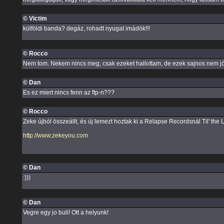
© Victim
külföldi banda? degáz, rohadt nyugat imádók!!!
© Rocco
Nem tom. Nekem nincs meg, csak ezeket hallottam, de ezek sajnos nem jók
© Dan
Es ez miert nincs fenn az ftp-n???
© Rocco
Zeke újból összeállt, és új lemezt hoztak ki a Relapse Recordsnál Til' the
http://www.zekeyou.com
© Dan
:)))
© Dan
Vegre egy jo buli! Ott a helyunk!