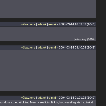
válasz erre
|
adatok
|
e-mail
- 2004-03-14 18:03:52 (1044)
[előzmény (1016)]
válasz erre
|
adatok
|
e-mail
- 2004-03-14 03:40:08 (1043)
válasz erre
|
adatok
|
e-mail
- 2004-03-14 01:01:22 (1042)
 mondom ezt egyébként. Mennyi realitást láttok, hogy esetleg kis hazánkat