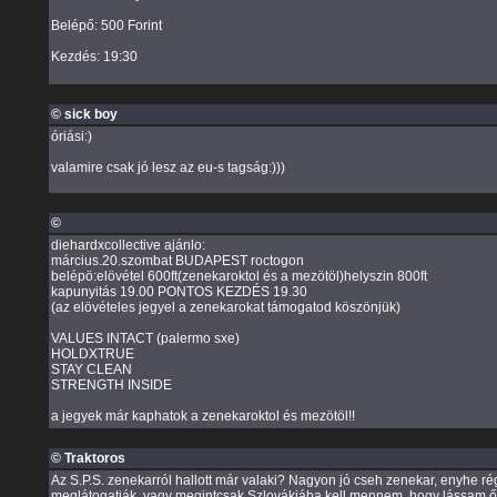
Belépő: 500 Forint
Kezdés: 19:30
© sick boy
óriási:)
valamire csak jó lesz az eu-s tagság:)))
©
diehardxcollective ajánlo:
március.20.szombat BUDAPEST roctogon
belépö:elövétel 600ft(zenekaroktol és a mezötöl)helyszin 800ft
kapunyitás 19.00 PONTOS KEZDÉS 19.30
(az elövételes jegyel a zenekarokat támogatod köszönjük)
VALUES INTACT (palermo sxe)
HOLDXTRUE
STAY CLEAN
STRENGTH INSIDE
a jegyek már kaphatok a zenekaroktol és mezötöl!!
© Traktoros
Az S.P.S. zenekarról hallott már valaki? Nagyon jó cseh zenekar, enyhe rég
meglátogatják, vagy megintcsak Szlovákiába kell mennem, hogy lássam 