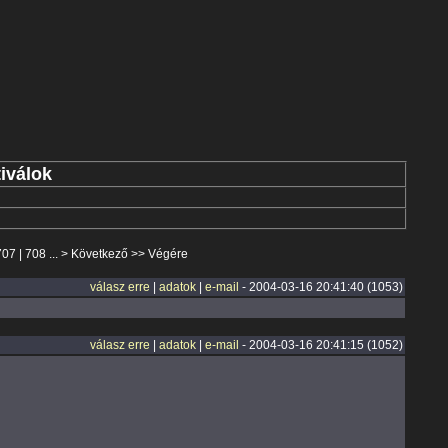
iválok
707
|
708
... >
Következő
>>
Végére
válasz erre
|
adatok
|
e-mail
- 2004-03-16 20:41:40 (1053)
válasz erre
|
adatok
|
e-mail
- 2004-03-16 20:41:15 (1052)