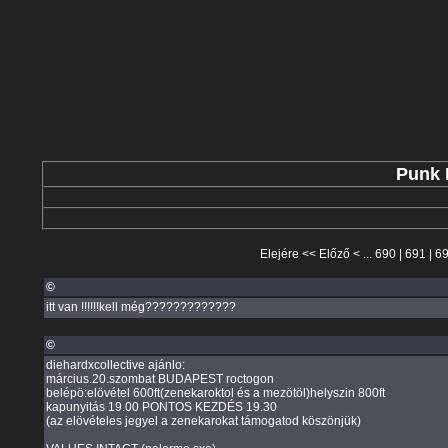
Punk 
Elejére
<<
Előző
< ...
690
|
691
|
6
©
itt van !!!!!!kell még?????????????
©
diehardxcollective ajánlo:
március.20.szombat BUDAPEST roctogon
belépö:elövétel 600ft(zenekaroktol és a mezötöl)helyszin 800ft
kapunyitás 19.00 PONTOS KEZDÉS 19.30
(az elövételes jegyel a zenekarokat támogatod köszönjük)