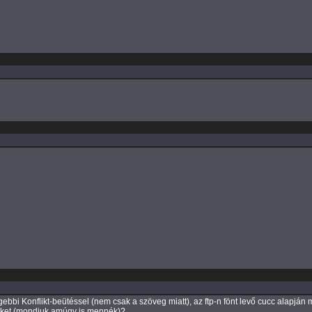
ebbi Konflikt-beütéssel (nem csak a szöveg miatt), az ftp-n fönt levő cucc alapján
őket (mondjuk amúgy is mennék)?