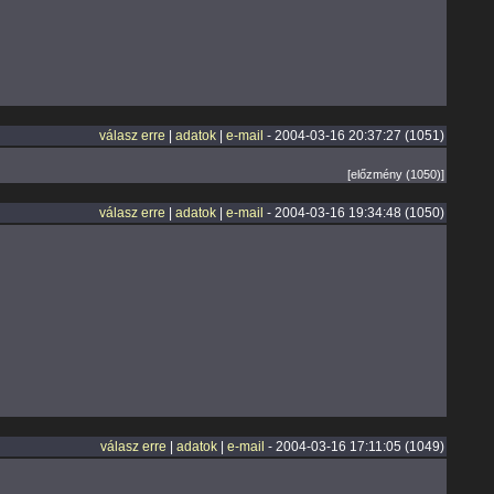
válasz erre
|
adatok
|
e-mail
- 2004-03-16 20:37:27 (1051)
[előzmény (1050)]
válasz erre
|
adatok
|
e-mail
- 2004-03-16 19:34:48 (1050)
válasz erre
|
adatok
|
e-mail
- 2004-03-16 17:11:05 (1049)