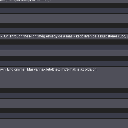
. On Through the Night még elmegy de a másik kettő ilyen belassult stoner cucc,
 Livin' End címmel. Már vannak letölthető mp3-mak is az oldalon: