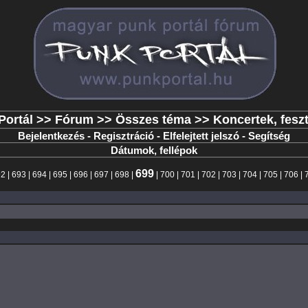
Portál
>>
Fórum
>>
Összes téma
>> Koncertek, feszt
Bejelentkezés
-
Regisztráció
-
Elfelejtett jelszó
-
Segítség
Dátumok, fellépok
699
92
|
693
|
694
|
695
|
696
|
697
|
698
|
|
700
|
701
|
702
|
703
|
704
|
705
|
706
|