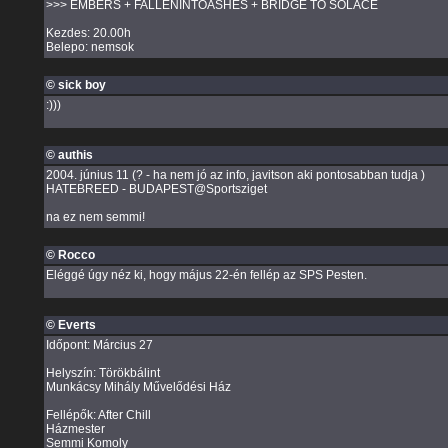
>>> EMBERS + FALLENINTOASHES + BRIDGE TO SOLACE
Kezdes: 20.00h
Belepo: nemsok
© sick boy
:)))
© authis
2004. június 11 (? - ha nem jó az info, javitson aki pontosabban tudja )
HATEBREED - BUDAPEST@Sportsziget
na ez nem semmi!
© Rocco
Eléggé úgy néz ki, hogy május 22-én fellép az SPS Pesten.
© Everts
Időpont: Március 27
Helyszín: Törökbálint
Munkácsy Mihály Művelődési Ház
Fellépők: After Chill
Házmester
Semmi Komoly