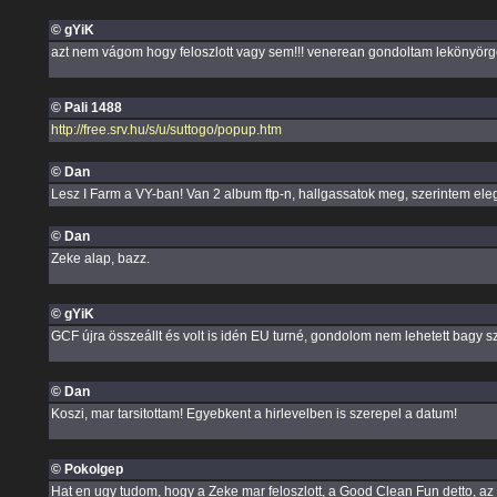
© gYiK
azt nem vágom hogy feloszlott vagy sem!!! venerean gondoltam lekönyörg
© Pali 1488
http://free.srv.hu/s/u/suttogo/popup.htm
© Dan
Lesz I Farm a VY-ban! Van 2 album ftp-n, hallgassatok meg, szerintem eleg
© Dan
Zeke alap, bazz.
© gYiK
GCF újra összeállt és volt is idén EU turné, gondolom nem lehetett bagy
© Dan
Koszi, mar tarsitottam! Egyebkent a hirlevelben is szerepel a datum!
© Pokolgep
Hat en ugy tudom, hogy a Zeke mar feloszlott, a Good Clean Fun detto, az