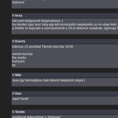
haknizni.
© krsa
hát ezért dolgozunk folyamatosan ;)
ha minden igaz lesz még egy-két komolyabb meglepetés az év vége felé! ;
a Doktor úr kapcsán a szervezéseink a 29-ei dátumra mutatnak, úgyhogy h
© Everts
március 13 szombat Tárnok müv.ház 19.00
semmi komoly
the snobs
holt pont
ka
© Niki
Jeee,így harmadjára csak sikerül megnézni végre:)
© Dan
Jaja!! Kewl!
© Victim
úgylátszik felkerültünk a "térképre"