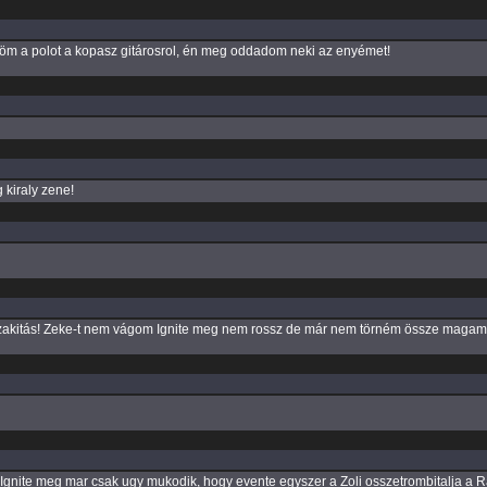
öm a polot a kopasz gitárosrol, én meg oddadom neki az enyémet!
 kiraly zene!
 szakitás! Zeke-t nem vágom Ignite meg nem rossz de már nem törném össze magam 
 Ignite meg mar csak ugy mukodik, hogy evente egyszer a Zoli osszetrombitalja a 