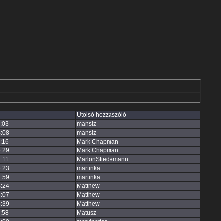
Utolsó hozzászóló
:03
mansiz
4:08
mansiz
:16
Mark Chapman
5:29
Mark Chapman
:11
MarlonStiedemann
6:23
martinka
4:59
martinka
4:24
Matthew
6:07
Matthew
5:39
Matthew
:58
Matusz