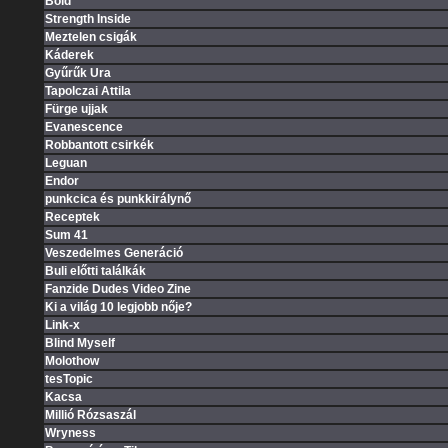
Bold
Strength Inside
Meztelen csigák
Káderek
Gyűrűk Ura
Tapolczai Attila
Fürge ujjak
Evanescence
Robbantott csirkék
Leguan
Endor
punkcica és punkkirálynő
Receptek
Sum 41
Veszedelmes Generáció
Buli előtti találkák
Fanzide Dudes Video Zine
Ki a világ 10 legjobb nője?
Link-x
Blind Myself
Molothow
tesTopic
Kacsa
Millió Rózsaszál
Wryness