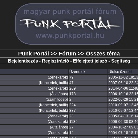
Punk Portál
>>
Fórum
>> Összes téma
Bejelentkezés
-
Regisztráció
-
Elfelejtett jelszó
-
Segítség
Üzenetek
Utolsó üzenet
(Zenekarok)
79
2005-11-02 18:13
(Koncertek, bulik)
47
2007-06-10 22:2
(Zenekarok)
269
2014-04-06 11:48
(Általános)
178
2006-10-16 22:1
(Számítógép)
2
2022-06-29 15:21
(Koncertek, bulik)
224
2010-09-07 13:4
(Koncertek, bulik)
337
2010-09-07 13:4
(Zenekarok)
23
2005-04-13 16:1
(Zenekarok)
1139
2006-06-30 08:4
(Általános)
27
2004-10-27 09:0
(Zenekarok)
14
2004-07-18 15:11