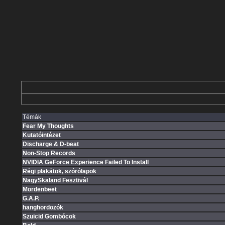
Témák
Fear My Thoughts
Kutatóintézet
Discharge & D-beat
Non-Stop Records
NVIDIA GeForce Experience Failed To Install
Régi plakátok, szórólapok
NagySkaland Fesztivál
Mordenbeet
G.A.P.
hanghordozók
Szuicid Gombócok