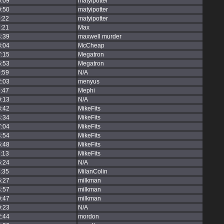
6:09
matyipotter
0:50
matyipotter
:22
matyipotter
:21
Max
4:39
maxwell murder
8:04
McCheap
7:15
Megatron
5:53
Megatron
:59
N/A
2:03
menyus
:47
Mephi
0:13
N/A
8:42
MikeFits
4:34
MikeFits
7:04
MikeFits
4:54
MikeFits
6:48
MikeFits
:13
MikeFits
5:24
N/A
:35
MilanColin
6:27
milkman
4:57
milkman
9:47
milkman
9:23
N/A
2:44
mordon