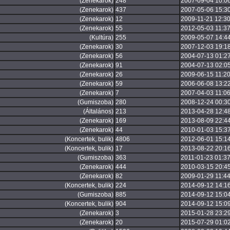
(Zenekarok)
248
2007-09-04 10:0
(Zenekarok)
437
2007-05-06 15:3
(Zenekarok)
12
2009-11-21 12:30
(Zenekarok)
55
2012-05-03 11:37
(Kultúra)
255
2009-05-07 14:4
(Zenekarok)
30
2007-12-03 19:1
(Zenekarok)
56
2004-07-13 01:2
(Zenekarok)
91
2004-07-13 02:0
(Zenekarok)
26
2009-06-15 11:20
(Zenekarok)
59
2006-06-08 13:2
(Zenekarok)
7
2007-04-03 11:06
(Gumiszoba)
280
2008-12-24 00:3
(Általános)
213
2013-04-28 12:4
(Zenekarok)
169
2013-08-09 22:4
(Zenekarok)
44
2010-01-03 15:3
(Koncertek, bulik)
4806
2012-06-01 15:1
(Koncertek, bulik)
17
2013-08-22 20:1
(Gumiszoba)
363
2011-01-23 01:37
(Zenekarok)
444
2010-03-15 20:4
(Zenekarok)
82
2009-01-29 11:44
(Koncertek, bulik)
224
2014-09-12 14:1
(Gumiszoba)
885
2014-09-12 15:0
(Koncertek, bulik)
904
2014-09-12 15:0
(Zenekarok)
3
2015-01-28 23:2
(Zenekarok)
20
2015-07-29 01:0