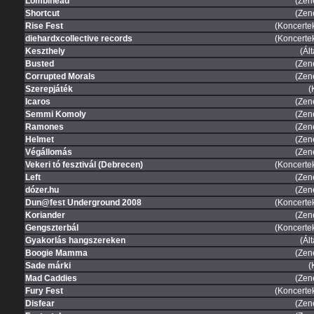
Lömbihead
(Zen
Shortcut
(Zen
Rise Fest
(Koncertek
diehardxcollective records
(Koncertek
Keszthely
(Ál
Busted
(Zen
Corrupted Morals
(Zen
Szerepjáték
(
Icaros
(Zen
Semmi Komoly
(Zen
Ramones
(Zen
Helmet
(Zen
Végállomás
(Zen
Vekeri tó fesztivál (Debrecen)
(Koncertek
Left
(Zen
dózer.hu
(Zen
Dun@fest Underground 2008
(Koncertek
Koriander
(Zen
Gengszterbál
(Koncertek
Gyakorlás hangszereken
(Ál
Boogie Mamma
(Zen
Sade márki
(
Mad Caddies
(Zen
Fury Fest
(Koncertek
Disfear
(Zen