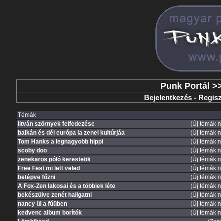
Punk Portál
>
Bejelentkezés
-
Regisz
Témák
litván szörnyek felfedezése
(Új témák n
balkán és dél európa ia zenei kultúrjáa
(Új témák n
Tom Hanks a legnagyobb hippi
(Új témák n
scoby doo
(Új témák n
zenekaros póló kerestetik
(Új témák n
Free Fest mi lett veled
(Új témák n
betépve főzni
(Új témák n
A Fox-Zen lakosai és a többiek léte
(Új témák n
bekészülve zenét hallgatni
(Új témák n
nancy ül a fúüben
(Új témák n
kedvenc album borítók
(Új témák n