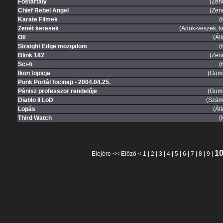
Fostartaly
(Zen
Chief Rebel Angel
(Zen
Karate Filmek
(
Zenét keresek
(Adok-veszek, k
OI!
(Ál
Straight Edge mozgalom
(
Blink 182
(Zen
Sci-fi
(
Ikon topicja
(Gum
Punk Portál focinap - 2004.04.25.
Pénisz professzor rendelője
(Gum
Diablo II LoD
(Szám
Lopás
(Ál
Third Watch
(
1
Elejére
<<
Előző
<
1
|
2
|
3
|
4
|
5
|
6
|
7
|
8
|
9
|