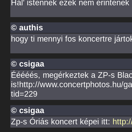
Hál' istennek ezek nem érintene
© authis
hogy ti mennyi fos koncertre jártok
© csigaa
Ééééés, megérkeztek a ZP-s Bla
is!http://www.concertphotos.hu/g
tid=229
© csigaa
Zp-s Óriás koncert képei itt:
http: