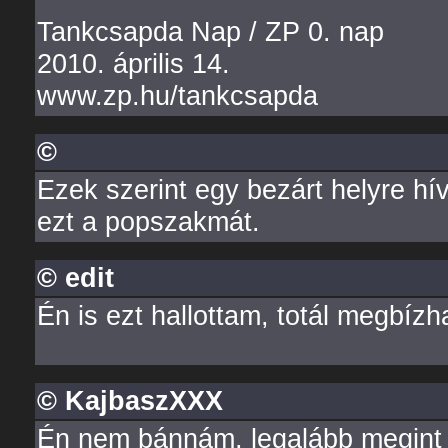
Tankcsapda Nap / ZP 0. nap
2010. április 14.
www.zp.hu/tankcsapda
©
Ezek szerint egy bezárt helyre hí
ezt a popszakmát.
© edit
Én is ezt hallottam, totál megbízha
© KajbaszXXX
Én nem bánnám, legalább megint l