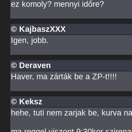
ez komoly? mennyi időre?
© KajbaszXXX
Igen, jobb.
© Deraven
Haver, ma zárták be a ZP-t!!!!
© Keksz
hehe, tuti nem zarjak be, kurva n
ma reggel viszont 9:30kor sziren