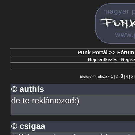
Punk Portál
>>
Fórum
Bejelentkezés
-
Regisz
3
Elejére
<<
Előző
<
1
|
2
|
|
4
|
5
© authis
de te reklámozod:)
© csigaa