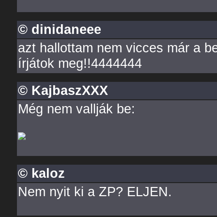
© dinidaneee
azt hallottam nem vicces már a be
írjátok meg!!4444444
© KajbaszXXX
Még nem vallják be:
© kaloz
Nem nyit ki a ZP? ELJEN.