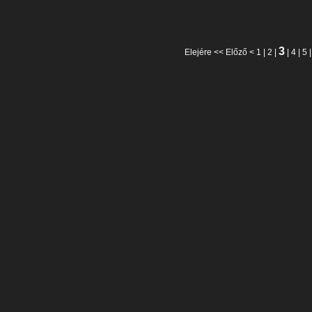
3
Elejére
<<
Előző
<
1
|
2
|
|
4
|
5