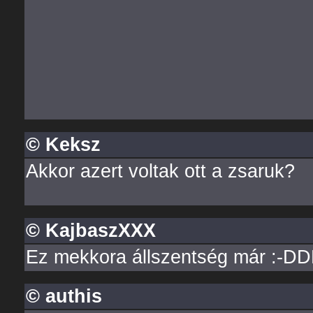
© Keksz
Akkor azert voltak ott a zsaruk?
© KajbaszXXX
Ez mekkora állszentség már :-D
© authis