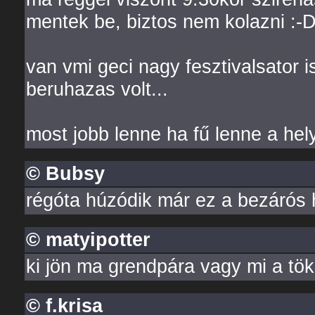
mentek be, biztos nem kolazni :-
van vmi geci nagy fesztivalsator i
beruhazas volt...
most jobb lenne ha fű lenne a hel
© Bubsy
régóta húzódik már ez a bezárós h
© matyipotter
ki jön ma grendpára vagy mi a t
© f.krisa