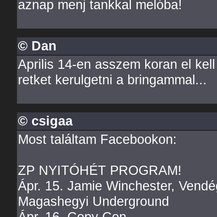
aznap menj tankkal melóba!
© Dan
Aprilis 14-en asszem koran el ke
retket kerulgetni a bringammal...
© csigaa
Most találtam Facebookon:
ZP NYITÓHÉT PROGRAM!
Ápr. 15. Jamie Winchester, Vendé
Magashegyi Underground
Ápr. 16. Copy Con