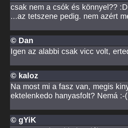
csak nem a csók és könnyel?? :D
...az tetszene pedig. nem azért m
© Dan
Igen az alabbi csak vicc volt, erted
© kaloz
Na most mi a fasz van, megis kin
ektelenkedo hanyasfolt? Nemá :-(
© gYiK