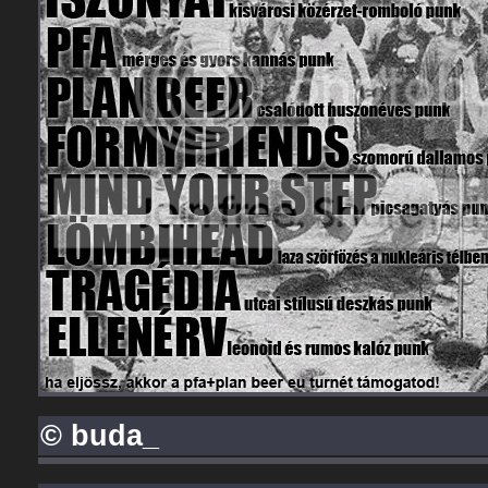
© buda_