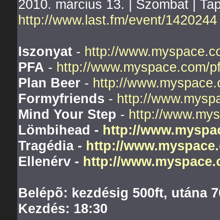
2010. március 13. | Szombat | Ta
http://www.last.fm/event/1420244
Iszonyat
-
http://www.myspace.c
PFA
-
http://www.myspace.com/p
Plan Beer
-
http://www.myspace.
Formyfriends
-
http://www.mysp
Mind Your Step
-
http://www.my
Lömbihead
-
http://www.myspa
Tragédia
-
http://www.myspace.
Ellenérv
-
http://www.myspace.
Belépõ: kezdésig 500ft, utána 7
Kezdés: 18:30