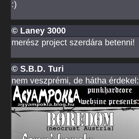
:)
© Laney 3000
merész project szerdára betenni!
© S.B.D. Turi
nem veszprémi, de hátha érdekel: