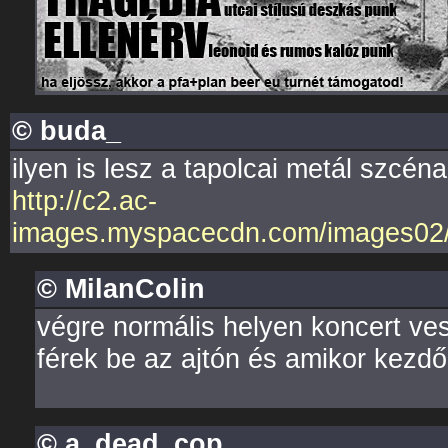
© buda_
ilyen is lesz a tapolcai metál szcén
http://c2.ac-
images.myspacecdn.com/images02/
© MilanColin
végre normális helyen koncert v
férek be az ajtón és amikor kezd
© a_dead_cop