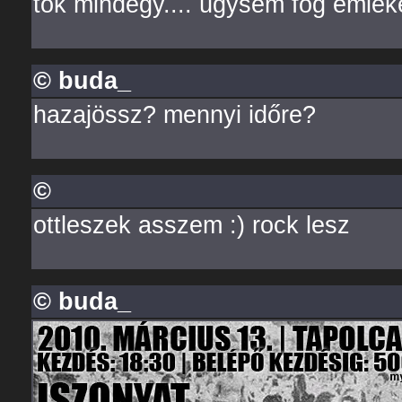
tök mindegy.... úgysem fog emlé
© buda_
hazajössz? mennyi időre?
©
ottleszek asszem :) rock lesz
© buda_