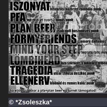
© *Zsoleszka*