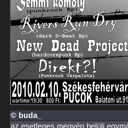
© buda_
az esetleges megyén belüli egymá