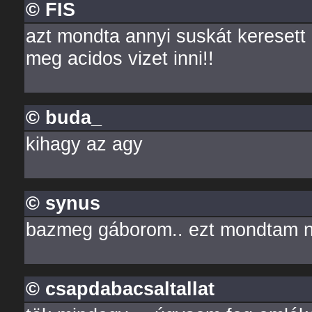
© FIS
azt mondta annyi suskát keresett 
meg acidos vizet inni!!
© buda_
kihagy az agy
© synus
bazmeg gáborom.. ezt mondtam ne
© csapdabacsaltallat