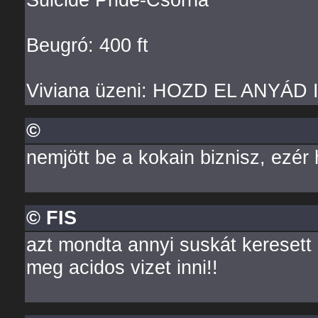
Beugró: 400 ft
Viviana üzeni: HOZD EL ANYÁD IS
©
nemjött be a kokain biznisz, ezér 
© FIS
azt mondta annyi suskát keresett 
meg acidos vizet inni!!