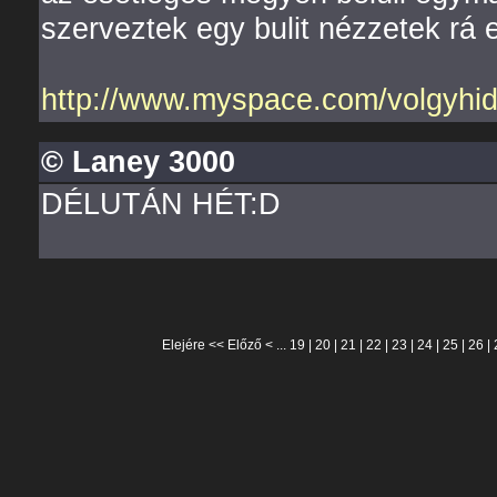
szerveztek egy bulit nézzetek rá er
http://www.myspace.com/volgyhi
© Laney 3000
DÉLUTÁN HÉT:D
Elejére
<<
Előző
< ...
19
|
20
|
21
|
22
|
23
|
24
|
25
|
26
|