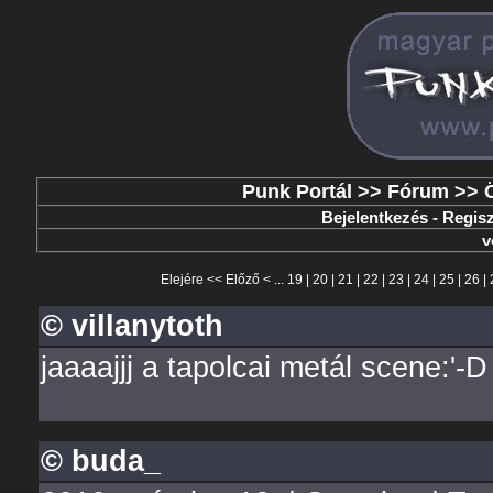
Punk Portál
>>
Fórum
>>
Bejelentkezés
-
Regisz
v
Elejére
<<
Előző
< ...
19
|
20
|
21
|
22
|
23
|
24
|
25
|
26
|
© villanytoth
jaaaajjj a tapolcai metál scene:'-D
© buda_