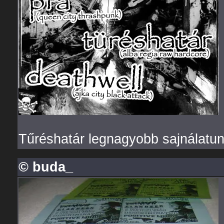
Tűréshatár legnagyobb sajnálatu
© buda_