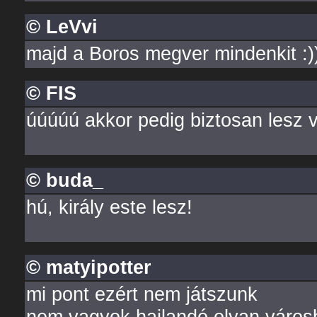
© LeVvi
majd a Boros megver mindenkit :))
© FIS
úúúúú akkor pedig biztosan lesz v
© buda_
hú, király este lesz!
© matyipotter
mi pont ezért nem játszunk
nem vagyok hajlandó olyan városb