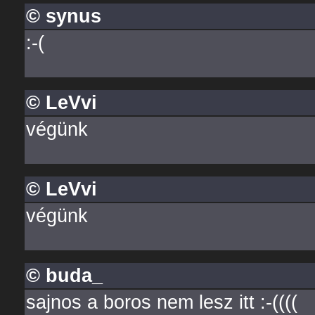
© synus
:-(
© LeVvi
végünk
© LeVvi
végünk
© buda_
sajnos a boros nem lesz itt :-((((