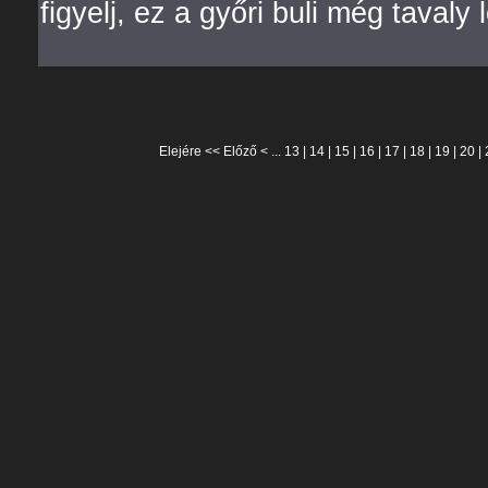
figyelj, ez a győri buli még tavaly l
Elejére
<<
Előző
< ...
13
|
14
|
15
|
16
|
17
|
18
|
19
|
20
|