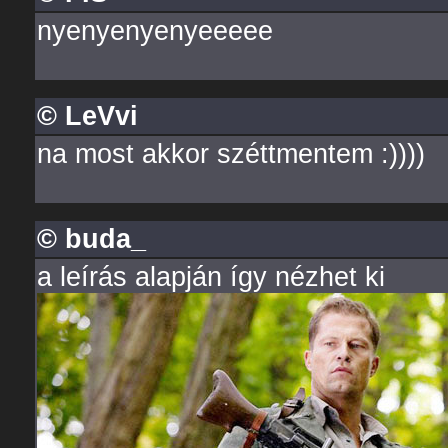
nyenyenyenyeeeee
© LeVvi
na most akkor széttmentem :))))
© buda_
a leírás alapján így nézhet ki