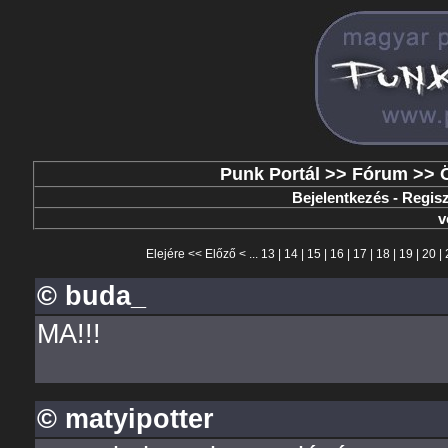
Punk Portál
>>
Fórum
>>
Bejelentkezés
-
Regisz
v
Elejére
<<
Előző
< ...
13
|
14
|
15
|
16
|
17
|
18
|
19
|
20
|
© buda_
MA!!!
© matyipotter