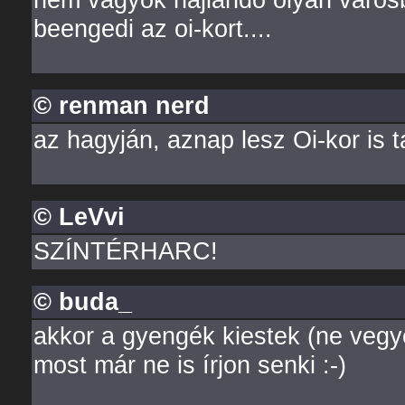
beengedi az oi-kort....
© renman nerd
az hagyján, aznap lesz Oi-kor is t
© LeVvi
SZÍNTÉRHARC!
© buda_
akkor a gyengék kiestek (ne vegyé
most már ne is írjon senki :-)