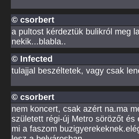
© csorbert
a pultost kérdeztük bulikról meg 
nekik...blabla..
© Infected
tulajjal beszéltetek, vagy csak le
© csorbert
nem koncert, csak azért na.ma me
született régi-új Metro sörözőt é
mi a faszom buzigyerekeknek.elég
lesz a belvárosban.......