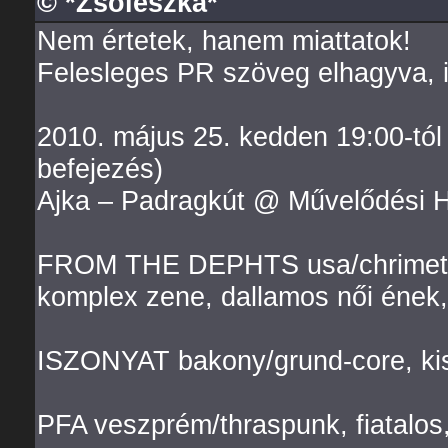
© *Zsoleszka*
Nem értetek, hanem miattatok!
Felesleges PR szöveg elhagyva, it
2010. május 25. kedden 19:00-tól
befejezés)
Ajka – Padragkút @ Művelődési 
FROM THE DEPHTS usa/chrimetin
komplex zene, dallamos női ének,
ISZONYAT bakony/grund-core, kis
PFA veszprém/thraspunk, fiatalos