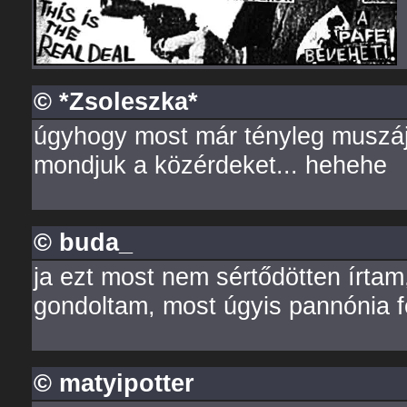
© *Zsoleszka*
úgyhogy most már tényleg muszáj 
mondjuk a közérdeket... hehehe
© buda_
ja ezt most nem sértődötten írtam
gondoltam, most úgyis pannónia f
© matyipotter