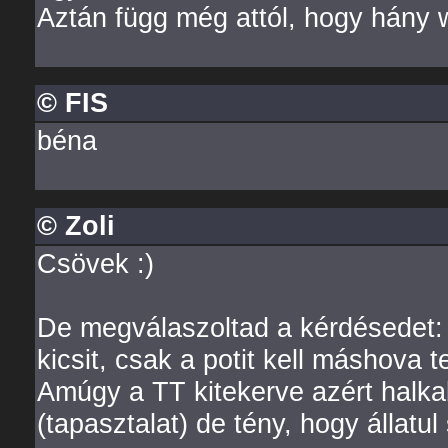
Aztán függ még attól, hogy hány w
© FIS
béna
© Zoli
Csövek :)
De megválaszoltad a kérdésedet: 
kicsit, csak a potit kell máshova t
Amúgy a TT kitekerve azért halka
(tapasztalat) de tény, hogy állatul 