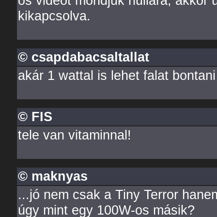
os videót mondjuk nullára, akkor ú
kikapcsolva.
© csapdabacsaltallat
akár 1 wattal is lehet falat bontani
© FIS
tele van vitaminnal!
© maknyas
...jó nem csak a Tiny Terror hane
úgy mint egy 100W-os másik?