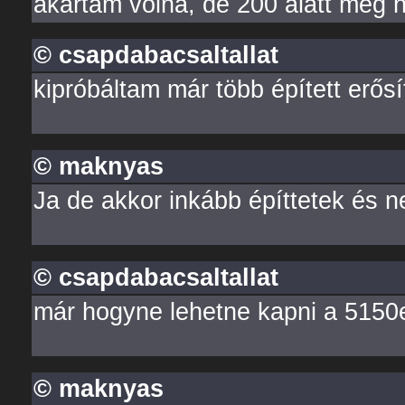
akartam volna, de 200 alatt még 
© csapdabacsaltallat
kipróbáltam már több épített erős
© maknyas
Ja de akkor inkább építtetek és n
© csapdabacsaltallat
már hogyne lehetne kapni a 5150e
© maknyas