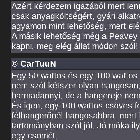
Azért kérdezem igazából mert lenn
csak anyagköltségért, gyári alkatr
agyamon mint lehetőség, mert elé
A másik lehetőség még a Peavey 
kapni, meg elég állat módon szól!
© CarTuuN
Egy 50 wattos és egy 100 wattos fe
nem szól kétszer olyan hangosan,
harmadannyi, de a hangereje nem
És igen, egy 100 wattos csöves fe
félhangerőnél hangosabbra, mert 
tartományban szól jól. Jó móka il
egy csomót.