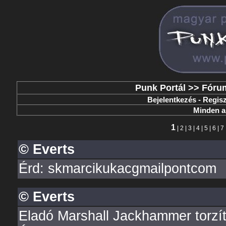
Punk Portál
>>
Fóru
Bejelentkezés
-
Regisz
Minden a 
1
|
2
|
3
|
4
|
5
|
6
|
7
© Everts
Érd: skmarcikukacgmailpontcom
© Everts
Eladó Marshall Jackhammer torzít