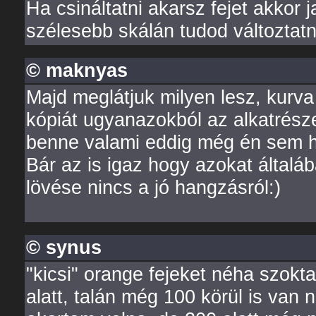
Ha csináltatni akarsz fejet akkor
szélesebb skálán tudod változtatn
© maknyas
Majd meglátjuk milyen lesz, kurva
kópiát ugyanazokból az alkatrésze
benne valami eddig még én sem ha
Bár az is igaz hogy azokat által
lövése nincs a jó hangzásról:)
© synus
"kicsi" orange fejeket néha szokt
alatt, talán még 100 körül is van 