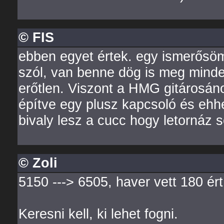
© FIS
ebben egyet értek. egy ismerősöm
szól, van benne dög is meg minden
erőtlen. Viszont a HMG gitárosán
építve egy plusz kapcsoló és ehhe
bivaly lesz a cucc hogy letornáz 
© Zoli
5150 ---> 6505, haver vett 180 ért.
Keresni kell, ki lehet fogni.