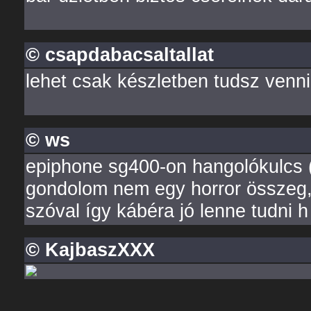
© csapdabacsaltallat
lehet csak készletben tudsz venni
© ws
epiphone sg400-on hangolókulcs (
gondolom nem egy horror összeg,
szóval így kábéra jó lenne tudni 
© KajbaszXXX