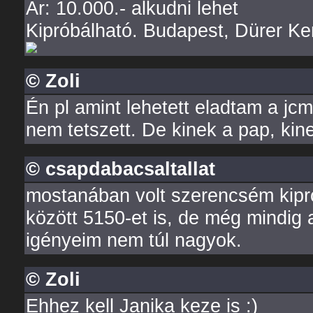
Ár: 10.000.- alkudni lehet
Kipróbálható. Budapest, Dürer Ke
© Zoli
Én pl amint lehetett eladtam a jc
nem tetszett. De kinek a pap, kine
© csapdabacsaltallat
mostanában volt szerencsém kiprób
között 5150-et is, de még mindig
igényeim nem túl nagyok.
© Zoli
Ehhez kell Janika keze is :)