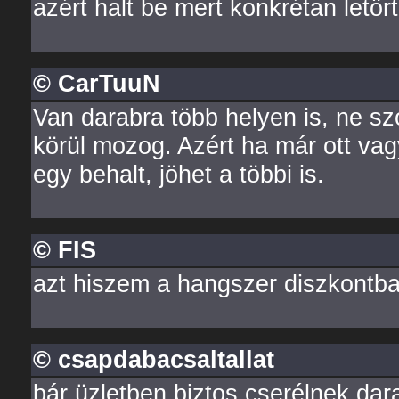
azért halt be mert konkrétan letör
© CarTuuN
Van darabra több helyen is, ne s
körül mozog. Azért ha már ott vag
egy behalt, jöhet a többi is.
© FIS
azt hiszem a hangszer diszkontba
© csapdabacsaltallat
bár üzletben biztos cserélnek dara