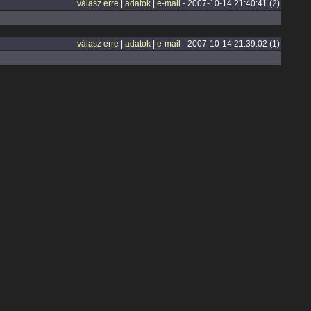
válasz erre
|
adatok
|
e-mail
- 2007-10-14 21:40:41 (2)
válasz erre
|
adatok
|
e-mail
- 2007-10-14 21:39:02 (1)