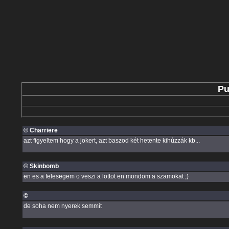
Pu
© Charriere
azt figyeltem hogy a jokert, azt baszod két hetente kihúzzák kb...
© Skinbomb
en es a felesegem o veszi a lottot en mondom a szamokat ;)
©
de soha nem nyerek semmit