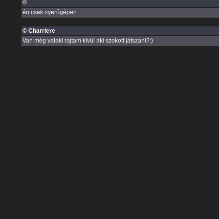
©
én csak nyerőgépen
© Charriere
Van még valaki rajtam kívül aki szokott játszani?:)