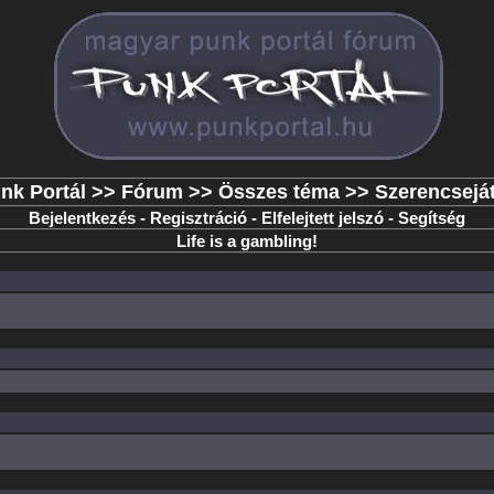
nk Portál
>>
Fórum
>>
Összes téma
>> Szerencsejá
Bejelentkezés
-
Regisztráció
-
Elfelejtett jelszó
-
Segítség
Life is a gambling!