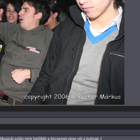
usnál,aztán,mire belőtték a tincsemet,vége vót a bulinak.:(