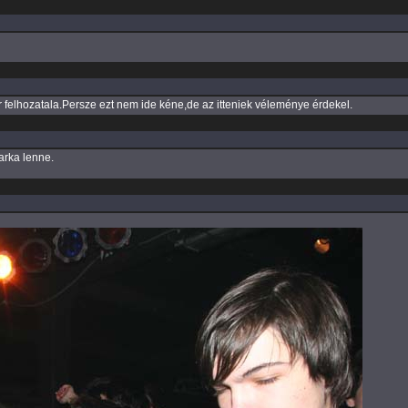
 felhozatala.Persze ezt nem ide kéne,de az itteniek véleménye érdekel.
arka lenne.