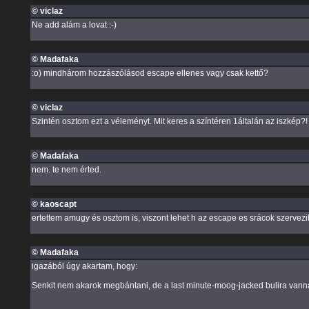
© viclaz
Ne add alám a lovat :-)
© Madafaka
:o) mindhárom hozzászólásod escape ellenes vagy csak kettő?
© viclaz
Szintén osztom ezt a véleményt. Mit keres a színtéren 1általán az iszkép?! 
© Madafaka
nem. te nem érted.
© kaoscapt
ertettem amugy és osztom is, viszont lehet h az escape es srácok szervez
© Madafaka
igazából úgy akartam, hogy:
Senkit nem akarok megbántani, de a last minute-moog-jacked bulira vanna