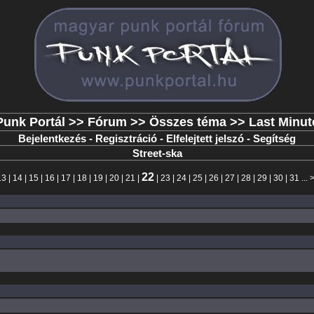
Punk Portál
>>
Fórum
>>
Összes téma
>> Last Minut
Bejelentkezés
-
Regisztráció
-
Elfelejtett jelszó
-
Segítség
Street-ska
22
13
|
14
|
15
|
16
|
17
|
18
|
19
|
20
|
21
|
|
23
|
24
|
25
|
26
|
27
|
28
|
29
|
30
|
31
... 