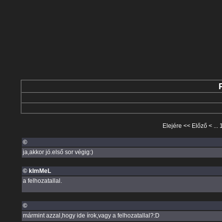
Elejére
<<
Előző
< ...
©
ja,akkor jó.első sor végig:)
© kImMeL
a felhozatallal.
©
mármint azzal,hogy ide írok,vagy a felhozatallal?:D