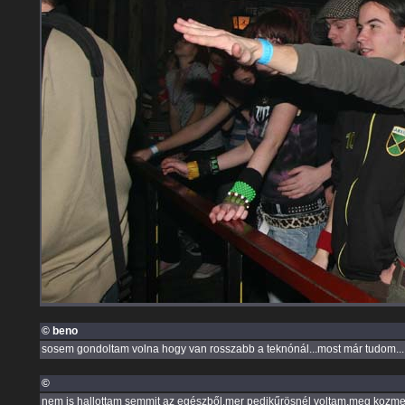
© beno
sosem gondoltam volna hogy van rosszabb a teknónál...most már tudom...
©
nem is hallottam semmit az egészből,mer pedikűrösnél voltam,meg kozmetik