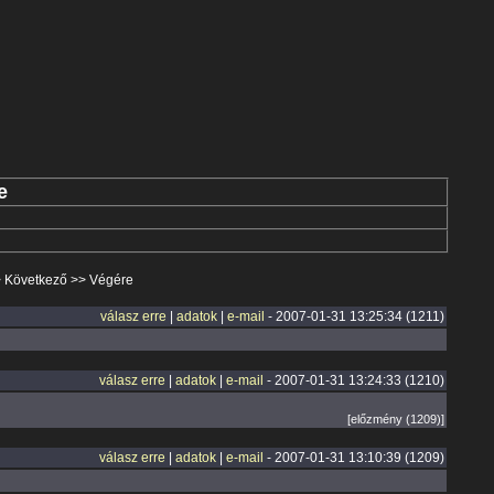
e
>
Következő
>>
Végére
válasz erre
|
adatok
|
e-mail
- 2007-01-31 13:25:34 (1211)
válasz erre
|
adatok
|
e-mail
- 2007-01-31 13:24:33 (1210)
[előzmény (1209)]
válasz erre
|
adatok
|
e-mail
- 2007-01-31 13:10:39 (1209)