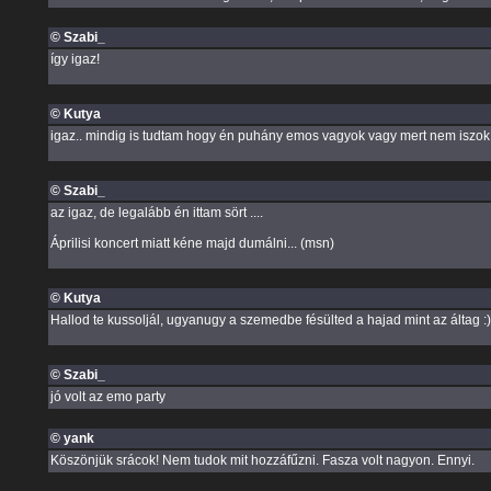
© Szabi_
így igaz!
© Kutya
igaz.. mindig is tudtam hogy én puhány emos vagyok vagy mert nem iszok 
© Szabi_
az igaz, de legalább én ittam sört ....
Áprilisi koncert miatt kéne majd dumálni... (msn)
© Kutya
Hallod te kussoljál, ugyanugy a szemedbe fésülted a hajad mint az áltag :)
© Szabi_
jó volt az emo party
© yank
Köszönjük srácok! Nem tudok mit hozzáfűzni. Fasza volt nagyon. Ennyi.