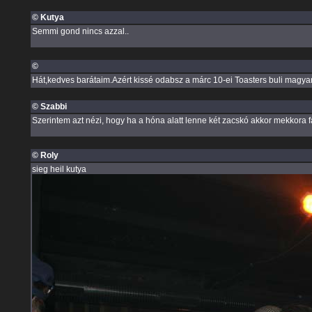
© Kutya
Semmi gond nincs azzal..
©
Hát,kedves barátaim.Azért kissé odabsz a márc 10-ei Toasters buli magyar
© Szabbi
Szerintem azt nézi, hogy ha a hóna alatt lenne két zacskó akkor mekkora f
© Roly
sieg heil kutya