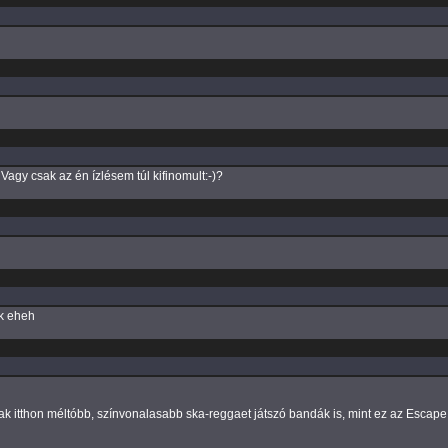
Vagy csak az én ízlésem túl kifinomult:-)?
ik eheh
k itthon méltóbb, színvonalasabb ska-reggaet játszó bandák is, mint ez az Escape