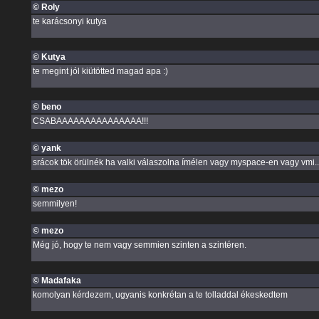
© Roly
te karácsonyi kutya
© Kutya
te megint jól kiütötted magad apa :)
© beno
CSABAAAAAAAAAAAAAAA!!!
© yank
srácok tök örülnék ha valki válaszolna ímélen vagy myspace-en vagy vmi...
© mezo
semmilyen!
© mezo
Még jó, hogy te nem vagy semmien szinten a szintéren.
© Madafaka
komolyan kérdezem, ugyanis konkrétan a te tolladdal ékeskedtem