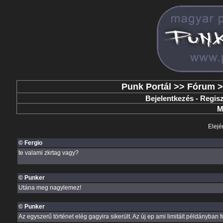
Punk Portál
>>
Fórum
>
Bejelentkezés
-
Regisz
M
Elejé
© Fergio
te valami zkrtag vagy?
© Punker
Utána meg nagylemez!
© Punker
Az egyszerű történet elég gagyira sikerült. Az új ep ami limitált példányban 