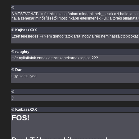
©
A MESEVONAT című számukat ajánlom mindenkinek,,,, csak azt hallottam. ritk
na. a zenekar minősítésétől most inkább eltekintenék. (ui.: a törlés pillanata
© KajbaszXXX
Ezért felesleges.;-) Nem gondoltatok arra, hogy a rég nem haszált topicokat k
© naughty
mér nyitottatok ennek a szar zenekarnak topicot???
© Dan
ugyis elsullyed...
©
:)
© KajbaszXXX
FOS!