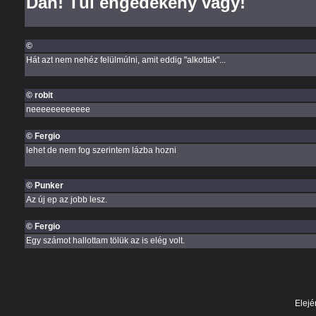
Dan! Túl engedékeny vagy!
©
Hát azt nem nehéz felülmúlni, amit eddig "alkottak"...
© robit
neeeeeeeeeeee
© Fergio
lehet de nem fog szerintem lázba hozni
© Punker
Az új ep az jobb lesz.
© Fergio
Egy számot hallottam tölük az is elég volt.
Elejé