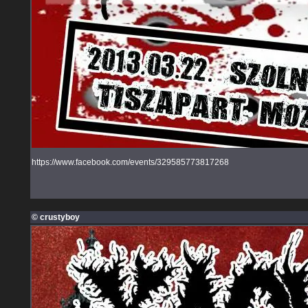
https://www.facebook.com/events/329585773817268
© crustyboy