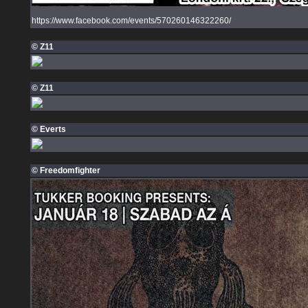
https://www.facebook.com/events/570260146322260/
© Z11
© Z11
© Everts
© Freedomfighter