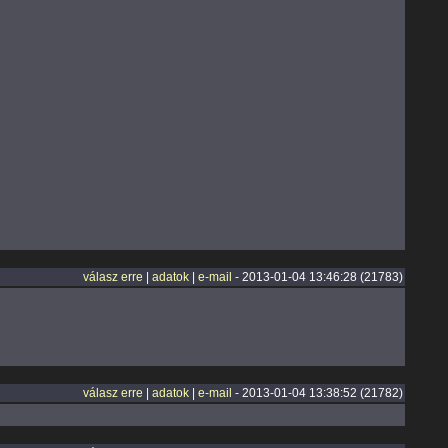
válasz erre
|
adatok
|
e-mail
- 2013-01-04 13:46:28 (21783)
válasz erre
|
adatok
|
e-mail
- 2013-01-04 13:38:52 (21782)