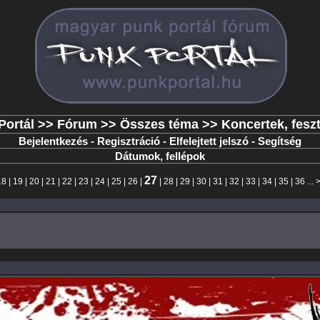
Portál
>>
Fórum
>>
Összes téma
>> Koncertek, feszt
Bejelentkezés
-
Regisztráció
-
Elfelejtett jelszó
-
Segítség
Dátumok, fellépok
27
18
|
19
|
20
|
21
|
22
|
23
|
24
|
25
|
26
|
|
28
|
29
|
30
|
31
|
32
|
33
|
34
|
35
|
36
... 