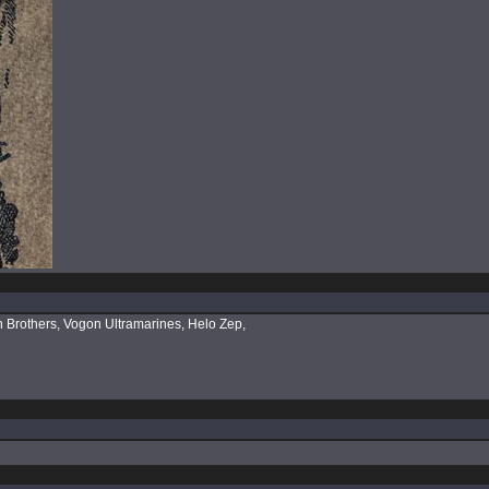
 Brothers, Vogon Ultramarines, Helo Zep,