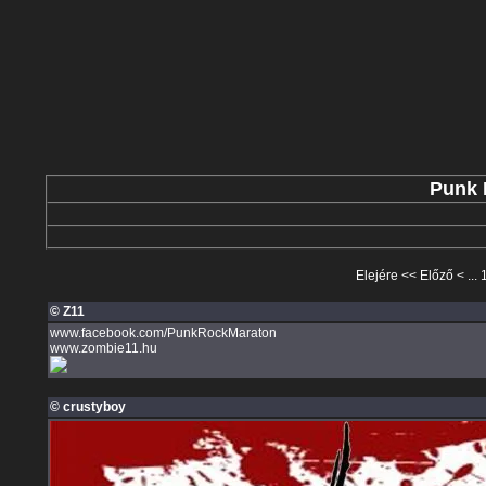
Punk 
Elejére
<<
Előző
< ...
© Z11
www.facebook.com/PunkRockMaraton
www.zombie11.hu
© crustyboy