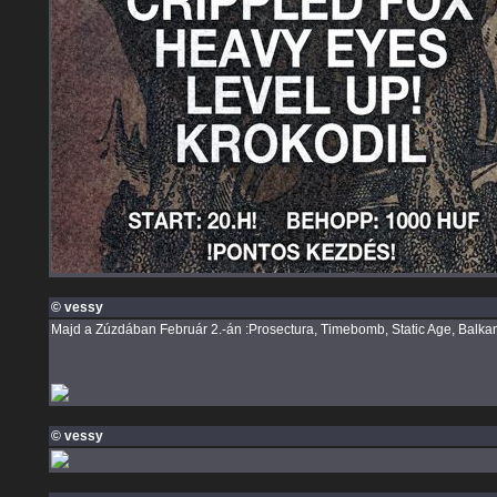
© vessy
Majd a Zúzdában Február 2.-án :Prosectura, Timebomb, Static Age, Balkan
© vessy