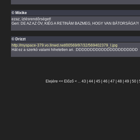
© Mixike
ezaz, ízlésrendőrséget!
Geri: DE AZ AZ ÖV, KIÉG A RETINÁM BAZMEG, HOGY VAN BÁTORSÁGA?!
© Drizzt
http://myspace-379.vo.llnwd.net/00569/97/32/569402379_l.jpg
Hát ez a szerkó valami hihetetlen ari. :DDDDDDDDDDDDDDDDDDDDDD
Elejére
<<
Előző
< ...
43
|
44
|
45
|
46
|
47
|
48
|
49
|
50
|