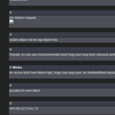
©
Ha midnen vágyad
©
valaki rakjon má be egy képet rola
©
Female, és oda van irva kommentek közé hogy bori meg ilyen célzasok am
© Mixike
én viccen kívül nem látom rajta, hogy csaj vagy pasi, de mindkettőnek baszo
©
picsába én nem látom
©
ANYÁD EZ CSAJ :'D