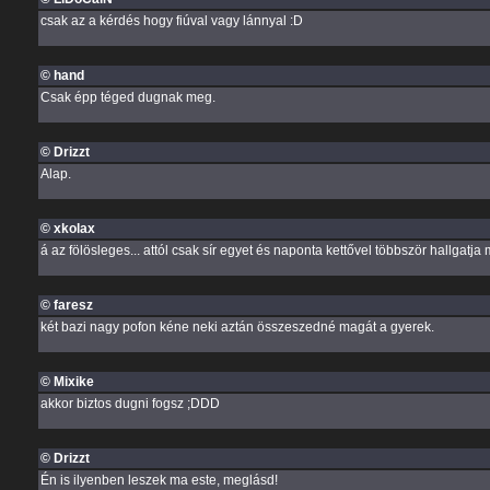
csak az a kérdés hogy fiúval vagy lánnyal :D
© hand
Csak épp téged dugnak meg.
© Drizzt
Alap.
© xkolax
á az fölösleges... attól csak sír egyet és naponta kettővel többször hallgatja
© faresz
két bazi nagy pofon kéne neki aztán összeszedné magát a gyerek.
© Mixike
akkor biztos dugni fogsz ;DDD
© Drizzt
Én is ilyenben leszek ma este, meglásd!