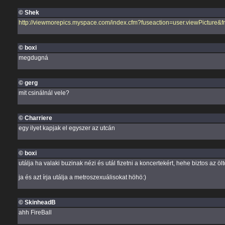
© Shek
http://viewmorepics.myspace.com/index.cfm?fuseaction=user.viewPictu
© boxi
megdugná
© gerg
mit csinálnál vele?
© Charriere
egy ilyet kapjak el egyszer az utcán
© boxi
utálja ha valaki buzinak nézi és utál fizetni a koncertekért, hehe biztos az 
ja és azt írja utálja a metroszexuálisokat höhö:)
© SkinheadB
ahh FireBall