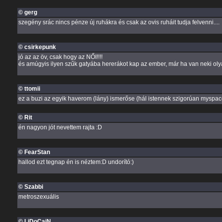
© gerg
szegény srác nincs pénze új ruhákra és csak az ovis ruháit tudja felvenni....
© csirkepunk
jó az az öv, csak hogy az NŐI!!!!
és amúgyis ilyen szűk gatyába hererákot kap az ember, már ha van neki oly
© ttomii
ez a buzi az egyik haverom (lány) ismerőse (hál istennek szigorúan myspace-
© Rit
én nagyon jót nevettem rajta :D
© FearStan
hallod ezt tegnap én is néztem:D undorító:)
© Szabbi
metroszexuális
© LiDoCaiN