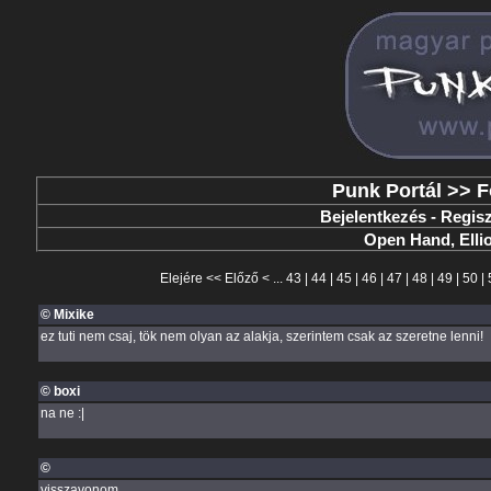
Punk Portál
>>
F
Bejelentkezés
-
Regisz
Open Hand, Elliot
Elejére
<<
Előző
< ...
43
|
44
|
45
|
46
|
47
|
48
|
49
|
50
|
© Mixike
ez tuti nem csaj, tök nem olyan az alakja, szerintem csak az szeretne lenni!
© boxi
na ne :|
©
visszavonom