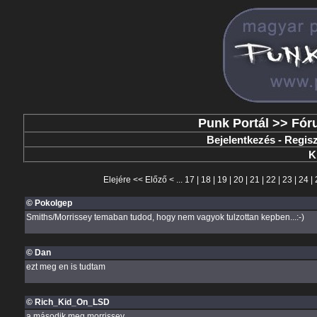
Punk Portál
>>
Fór
Bejelentkezés
-
Regisz
K
Elejére
<<
Előző
< ...
17
|
18
|
19
|
20
|
21
|
22
|
23
|
24
|
© Pokolgep
Smiths/Morrissey temaban tudod, hogy nem vagyok tulzottan kepben...:-)
© Dan
ezt meg en is tudtam
© Rich_Kid_On_LSD
a második meg morrissey