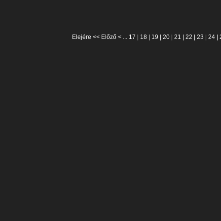
Elejére
<<
Előző
< ...
17
|
18
|
19
|
20
|
21
|
22
|
23
|
24
|