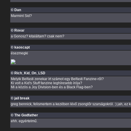
© Dan
Marmint Sid?
© Rovar
a Gonosz? kitaláltam? csak nem?
© kaoscapt
ésezmegki
© Rich_Kid_On_LSD
Melyik Belfasti zenekar írt számot egy Belfasti Fanzine-ről?
Ki volt a Kid's Stuff fanzine leghíresebb írója?
Mi a közös a Joy Division-ben és a Black Flag-ben?
© jail break
greg bennick, felismertem a kezében lévő zsonglőr szarságokról. :) jah, ez 
© The Godfather
ehh. egyértelmű.