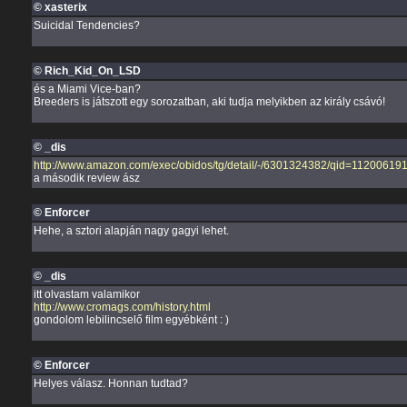
© xasterix
Suicidal Tendencies?
© Rich_Kid_On_LSD
és a Miami Vice-ban?
Breeders is játszott egy sorozatban, aki tudja melyikben az király csávó!
© _dis
http://www.amazon.com/exec/obidos/tg/detail/-/6301324382/qid=11200619
a második review ász
© Enforcer
Hehe, a sztori alapján nagy gagyi lehet.
© _dis
itt olvastam valamikor
http://www.cromags.com/history.html
gondolom lebilincselő film egyébként : )
© Enforcer
Helyes válasz. Honnan tudtad?