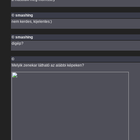
© smashing
nem kerdes, kijelentes:)
© smashing
digép?
©
Melyik zenekar látható az alábbi képeken?