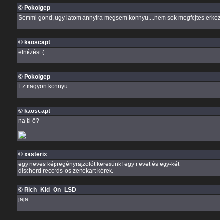
© Pokolgep
Semmi gond, ugy latom annyira megsem konnyu....nem sok megfejtes erkezett
© kaoscapt
elnézést:(
© Pokolgep
Ez nagyon konnyu
© kaoscapt
na ki ő?
© xasterix
egy neves képregényrajzolót keresünk! egy nevet és egy-két
dischord records-os zenekart kérek.
© Rich_Kid_On_LSD
jaja