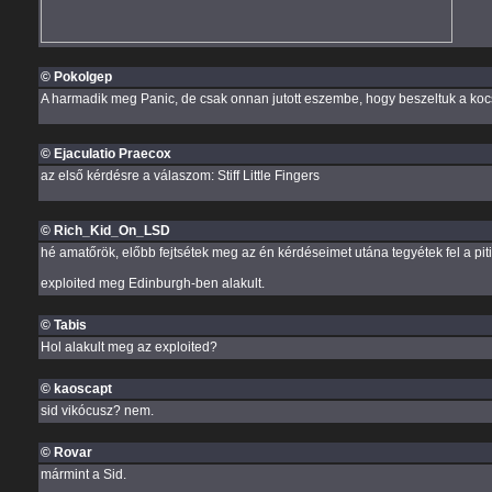
© Pokolgep
A harmadik meg Panic, de csak onnan jutott eszembe, hogy beszeltuk a kocsi
© Ejaculatio Praecox
az első kérdésre a válaszom: Stiff Little Fingers
© Rich_Kid_On_LSD
hé amatőrök, előbb fejtsétek meg az én kérdéseimet utána tegyétek fel a piti k
exploited meg Edinburgh-ben alakult.
© Tabis
Hol alakult meg az exploited?
© kaoscapt
sid vikócusz? nem.
© Rovar
mármint a Sid.